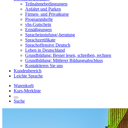
Teilnahmebedingungen
Anfahrt und Parken
Firmen- und Privatkurse
Programmhefte
vhs-Gutschein
Ermäßigungen
Spracheinstufung/-beratung
Sprachzertifikate
Sprachoffensive Deutsch
Leben in Deutschland
Grundbildung: Besser lesen, schreiben, rechnen
Grundbildung: Mittlerer Bildungsabschluss
Kontaktieren Sie uns
Kundenbereich
Leichte Sprache
Warenkorb
Kurs-Merkliste
Suche