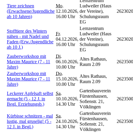
Lernzentrum
Tiere zeichnen
Mo.
Ludweiler (Haus
(Erwachsene/Jugendliche
12.10.2026,
der Vereine),
262302
ab 10 Jahren)
16.00 Uhr
Schulungsraum
EG
Lernzentrum
Stofftiere des Winters
Fr.
Ludweiler (Haus
nähen - mit Nadel und
04.12.2026,
der Vereine),
262302
Faden (Erw./Jugendliche
16.00 Uhr
Schulungsraum
ab 10 J.)
EG
Zauberworkshop mit
Di.
Altes Rathaus,
Maxim Maurice (7 - 11
06.10.2026,
262350
Raum 2.09
Jahre)
10.00 Uhr
Zauberworkshop mit
Do.
Altes Rathaus,
Maxim Maurice (7 - 11
15.10.2026,
262350
Raum 2.09
Jahre)
10.00 Uhr
Gartenbauverein
Leckerer Apfelsaft selbst
Sa.
Fürstenhausen,
gemacht (5 - 12 J. in
10.10.2026,
262350
Sofienstr. 21,
Begl. Erziehungsb.)
14.30 Uhr
Völklingen
Gartenbauverein
Kürbisse schnitzen - mal
Sa.
Fürstenhausen,
lustig, mal gruselig! (5 -
24.10.2026,
262350
Sofienstr. 21,
12 J. in Begl.)
14.30 Uhr
Völklingen