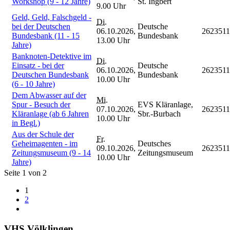
Workshop (9 - 12 Jahre)
St. Ingbert
9.00 Uhr
Geld, Geld, Falschgeld -
Di.
bei der Deutschen
Deutsche
06.10.2026,
262351
Bundesbank (11 - 15
Bundesbank
13.00 Uhr
Jahre)
Banknoten-Detektive im
Di.
Einsatz - bei der
Deutsche
06.10.2026,
262351
Deutschen Bundesbank
Bundesbank
10.00 Uhr
(6 - 10 Jahre)
Dem Abwasser auf der
Mi.
Spur - Besuch der
EVS Kläranlage,
07.10.2026,
262351
Kläranlage (ab 6 Jahren
Sbr.-Burbach
10.00 Uhr
in Begl.)
Aus der Schule der
Fr.
Geheimagenten - im
Deutsches
09.10.2026,
262351
Zeitungsmuseum (9 - 14
Zeitungsmuseum
10.00 Uhr
Jahre)
Seite 1 von 2
1
2
VHS Völklingen