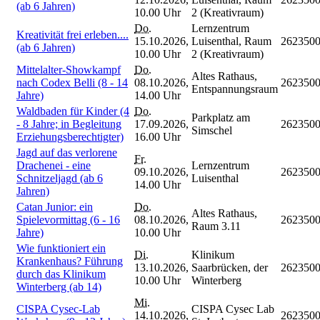
(ab 6 Jahren)
10.00 Uhr
2 (Kreativraum)
Do.
Lernzentrum
Kreativität frei erleben....
15.10.2026,
Luisenthal, Raum
262350
(ab 6 Jahren)
10.00 Uhr
2 (Kreativraum)
Mittelalter-Showkampf
Do.
Altes Rathaus,
nach Codex Belli (8 - 14
08.10.2026,
262350
Entspannungsraum
Jahre)
14.00 Uhr
Waldbaden für Kinder (4
Do.
Parkplatz am
- 8 Jahre; in Begleitung
17.09.2026,
262350
Simschel
Erziehungsberechtigter)
16.00 Uhr
Jagd auf das verlorene
Fr.
Drachenei - eine
Lernzentrum
09.10.2026,
262350
Schnitzeljagd (ab 6
Luisenthal
14.00 Uhr
Jahren)
Catan Junior: ein
Do.
Altes Rathaus,
Spielevormittag (6 - 16
08.10.2026,
262350
Raum 3.11
Jahre)
10.00 Uhr
Wie funktioniert ein
Di.
Klinikum
Krankenhaus? Führung
13.10.2026,
Saarbrücken, der
262350
durch das Klinikum
10.00 Uhr
Winterberg
Winterberg (ab 14)
Mi.
CISPA Cysec-Lab
CISPA Cysec Lab
14.10.2026,
262350