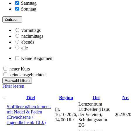
Samstag
Sonntag
Zeitraum
vormittags
nachmittags
abends
alle
Keine Begonnen
neuer Kurs
keine ausgebuchten
Auswahl filtern
Filter leeren
–
Titel
Beginn
Ort
Nr.
Lernzentrum
Stofftiere nähen lernen -
Fr.
Ludweiler (Haus
mit Nadel & Faden
16.10.2026,
der Vereine),
262302
(Erwachsene /
14.00 Uhr
Schulungsraum
Jugendliche ab 10 J.)
EG