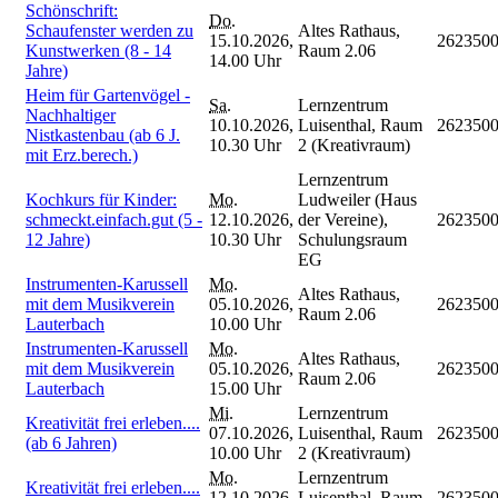
Schönschrift:
Do.
Schaufenster werden zu
Altes Rathaus,
15.10.2026,
262350
Kunstwerken (8 - 14
Raum 2.06
14.00 Uhr
Jahre)
Heim für Gartenvögel -
Sa.
Lernzentrum
Nachhaltiger
10.10.2026,
Luisenthal, Raum
262350
Nistkastenbau (ab 6 J.
10.30 Uhr
2 (Kreativraum)
mit Erz.berech.)
Lernzentrum
Kochkurs für Kinder:
Mo.
Ludweiler (Haus
schmeckt.einfach.gut (5 -
12.10.2026,
der Vereine),
262350
12 Jahre)
10.30 Uhr
Schulungsraum
EG
Instrumenten-Karussell
Mo.
Altes Rathaus,
mit dem Musikverein
05.10.2026,
262350
Raum 2.06
Lauterbach
10.00 Uhr
Instrumenten-Karussell
Mo.
Altes Rathaus,
mit dem Musikverein
05.10.2026,
262350
Raum 2.06
Lauterbach
15.00 Uhr
Mi.
Lernzentrum
Kreativität frei erleben....
07.10.2026,
Luisenthal, Raum
262350
(ab 6 Jahren)
10.00 Uhr
2 (Kreativraum)
Mo.
Lernzentrum
Kreativität frei erleben....
12.10.2026,
Luisenthal, Raum
262350