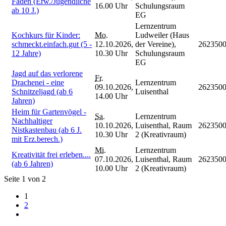
Faden (Erw./Jugendliche
16.00 Uhr
Schulungsraum
ab 10 J.)
EG
Lernzentrum
Kochkurs für Kinder:
Mo.
Ludweiler (Haus
schmeckt.einfach.gut (5 -
12.10.2026,
der Vereine),
262350
12 Jahre)
10.30 Uhr
Schulungsraum
EG
Jagd auf das verlorene
Fr.
Drachenei - eine
Lernzentrum
09.10.2026,
262350
Schnitzeljagd (ab 6
Luisenthal
14.00 Uhr
Jahren)
Heim für Gartenvögel -
Sa.
Lernzentrum
Nachhaltiger
10.10.2026,
Luisenthal, Raum
262350
Nistkastenbau (ab 6 J.
10.30 Uhr
2 (Kreativraum)
mit Erz.berech.)
Mi.
Lernzentrum
Kreativität frei erleben....
07.10.2026,
Luisenthal, Raum
262350
(ab 6 Jahren)
10.00 Uhr
2 (Kreativraum)
Seite 1 von 2
1
2