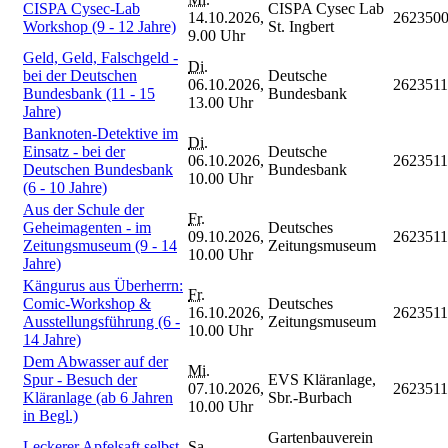
CISPA Cysec-Lab
CISPA Cysec Lab
14.10.2026,
262350
Workshop (9 - 12 Jahre)
St. Ingbert
9.00 Uhr
Geld, Geld, Falschgeld -
Di.
bei der Deutschen
Deutsche
06.10.2026,
262351
Bundesbank (11 - 15
Bundesbank
13.00 Uhr
Jahre)
Banknoten-Detektive im
Di.
Einsatz - bei der
Deutsche
06.10.2026,
262351
Deutschen Bundesbank
Bundesbank
10.00 Uhr
(6 - 10 Jahre)
Aus der Schule der
Fr.
Geheimagenten - im
Deutsches
09.10.2026,
262351
Zeitungsmuseum (9 - 14
Zeitungsmuseum
10.00 Uhr
Jahre)
Kängurus aus Überherrn:
Fr.
Comic-Workshop &
Deutsches
16.10.2026,
262351
Ausstellungsführung (6 -
Zeitungsmuseum
10.00 Uhr
14 Jahre)
Dem Abwasser auf der
Mi.
Spur - Besuch der
EVS Kläranlage,
07.10.2026,
262351
Kläranlage (ab 6 Jahren
Sbr.-Burbach
10.00 Uhr
in Begl.)
Gartenbauverein
Leckerer Apfelsaft selbst
Sa.