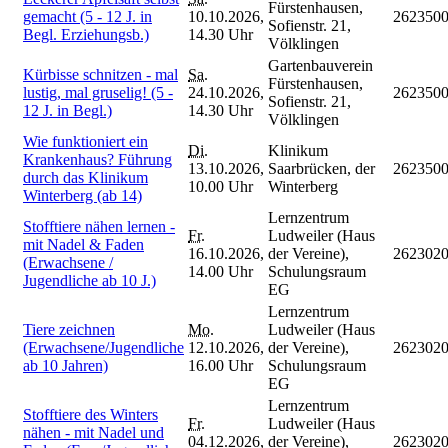
Fürstenhausen,
gemacht (5 - 12 J. in
10.10.2026,
262350
Sofienstr. 21,
Begl. Erziehungsb.)
14.30 Uhr
Völklingen
Gartenbauverein
Kürbisse schnitzen - mal
Sa.
Fürstenhausen,
lustig, mal gruselig! (5 -
24.10.2026,
262350
Sofienstr. 21,
12 J. in Begl.)
14.30 Uhr
Völklingen
Wie funktioniert ein
Di.
Klinikum
Krankenhaus? Führung
13.10.2026,
Saarbrücken, der
262350
durch das Klinikum
10.00 Uhr
Winterberg
Winterberg (ab 14)
Lernzentrum
Stofftiere nähen lernen -
Fr.
Ludweiler (Haus
mit Nadel & Faden
16.10.2026,
der Vereine),
262302
(Erwachsene /
14.00 Uhr
Schulungsraum
Jugendliche ab 10 J.)
EG
Lernzentrum
Tiere zeichnen
Mo.
Ludweiler (Haus
(Erwachsene/Jugendliche
12.10.2026,
der Vereine),
262302
ab 10 Jahren)
16.00 Uhr
Schulungsraum
EG
Lernzentrum
Stofftiere des Winters
Fr.
Ludweiler (Haus
nähen - mit Nadel und
04.12.2026,
der Vereine),
262302