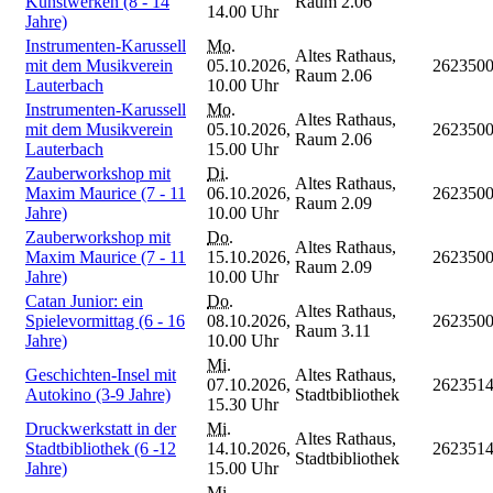
Kunstwerken (8 - 14
Raum 2.06
14.00 Uhr
Jahre)
Instrumenten-Karussell
Mo.
Altes Rathaus,
mit dem Musikverein
05.10.2026,
262350
Raum 2.06
Lauterbach
10.00 Uhr
Instrumenten-Karussell
Mo.
Altes Rathaus,
mit dem Musikverein
05.10.2026,
262350
Raum 2.06
Lauterbach
15.00 Uhr
Zauberworkshop mit
Di.
Altes Rathaus,
Maxim Maurice (7 - 11
06.10.2026,
262350
Raum 2.09
Jahre)
10.00 Uhr
Zauberworkshop mit
Do.
Altes Rathaus,
Maxim Maurice (7 - 11
15.10.2026,
262350
Raum 2.09
Jahre)
10.00 Uhr
Catan Junior: ein
Do.
Altes Rathaus,
Spielevormittag (6 - 16
08.10.2026,
262350
Raum 3.11
Jahre)
10.00 Uhr
Mi.
Geschichten-Insel mit
Altes Rathaus,
07.10.2026,
262351
Autokino (3-9 Jahre)
Stadtbibliothek
15.30 Uhr
Druckwerkstatt in der
Mi.
Altes Rathaus,
Stadtbibliothek (6 -12
14.10.2026,
262351
Stadtbibliothek
Jahre)
15.00 Uhr
Mi.