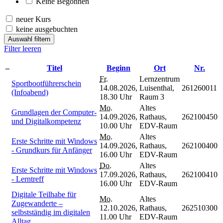
Keine Begonnen
neuer Kurs
keine ausgebuchten
Auswahl filtern
Filter leeren
–
Titel
Beginn
Ort
Nr.
Fr.
Lernzentrum
Sportbootführerschein
14.08.2026,
Luisenthal,
261260011
(Infoabend)
18.30 Uhr
Raum 3
Mo.
Altes
Grundlagen der Computer-
14.09.2026,
Rathaus,
262100450
und Digitalkompetenz
10.00 Uhr
EDV-Raum
Mo.
Altes
Erste Schritte mit Windows
14.09.2026,
Rathaus,
262100400
- Grundkurs für Anfänger
16.00 Uhr
EDV-Raum
Do.
Altes
Erste Schritte mit Windows
17.09.2026,
Rathaus,
262100410
- Lerntreff
16.00 Uhr
EDV-Raum
Digitale Teilhabe für
Mo.
Altes
Zugewanderte –
12.10.2026,
Rathaus,
262510300
selbstständig im digitalen
11.00 Uhr
EDV-Raum
Alltag