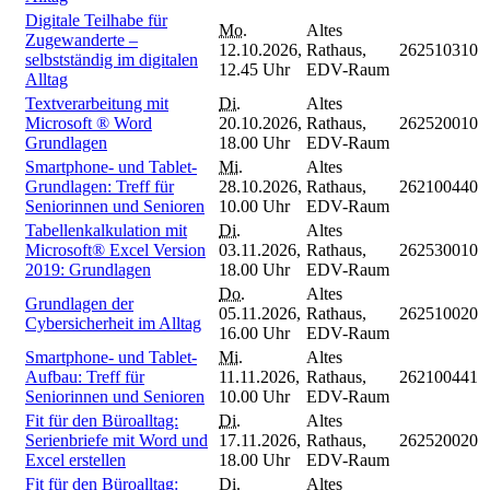
Digitale Teilhabe für
Mo.
Altes
Zugewanderte –
12.10.2026,
Rathaus,
262510310
selbstständig im digitalen
12.45 Uhr
EDV-Raum
Alltag
Textverarbeitung mit
Di.
Altes
Microsoft ® Word
20.10.2026,
Rathaus,
262520010
Grundlagen
18.00 Uhr
EDV-Raum
Smartphone- und Tablet-
Mi.
Altes
Grundlagen: Treff für
28.10.2026,
Rathaus,
262100440
Seniorinnen und Senioren
10.00 Uhr
EDV-Raum
Tabellenkalkulation mit
Di.
Altes
Microsoft® Excel Version
03.11.2026,
Rathaus,
262530010
2019: Grundlagen
18.00 Uhr
EDV-Raum
Do.
Altes
Grundlagen der
05.11.2026,
Rathaus,
262510020
Cybersicherheit im Alltag
16.00 Uhr
EDV-Raum
Smartphone- und Tablet-
Mi.
Altes
Aufbau: Treff für
11.11.2026,
Rathaus,
262100441
Seniorinnen und Senioren
10.00 Uhr
EDV-Raum
Fit für den Büroalltag:
Di.
Altes
Serienbriefe mit Word und
17.11.2026,
Rathaus,
262520020
Excel erstellen
18.00 Uhr
EDV-Raum
Fit für den Büroalltag:
Di.
Altes