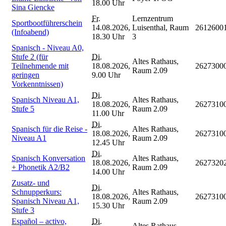
18.00 Uhr
Sina Giencke
Fr.
Lernzentrum
Sportbootführerschein
14.08.2026,
Luisenthal, Raum
2612600
(Infoabend)
18.30 Uhr
3
Spanisch - Niveau A0,
Stufe 2 (für
Di.
Altes Rathaus,
Teilnehmende mit
18.08.2026,
2627300
Raum 2.09
geringen
9.00 Uhr
Vorkenntnissen)
Di.
Spanisch Niveau A1,
Altes Rathaus,
18.08.2026,
2627310
Stufe 5
Raum 2.09
11.00 Uhr
Di.
Spanisch für die Reise -
Altes Rathaus,
18.08.2026,
2627310
Niveau A1
Raum 2.09
12.45 Uhr
Di.
Spanisch Konversation
Altes Rathaus,
18.08.2026,
2627320
+ Phonetik A2/B2
Raum 2.09
14.00 Uhr
Zusatz- und
Di.
Schnupperkurs:
Altes Rathaus,
18.08.2026,
2627310
Spanisch Niveau A1,
Raum 2.09
15.30 Uhr
Stufe 3
Español – activo,
Di.
Altes Rathaus,