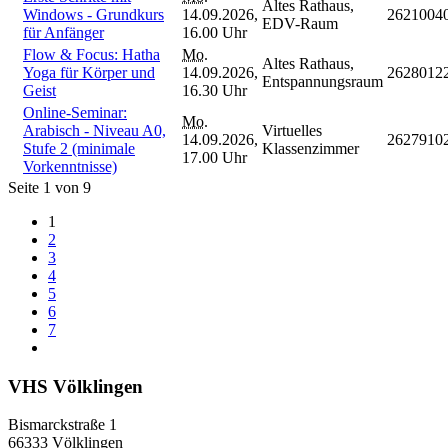
Altes Rathaus,
Windows - Grundkurs
14.09.2026,
2621004
EDV-Raum
für Anfänger
16.00 Uhr
Flow & Focus: Hatha
Mo.
Altes Rathaus,
Yoga für Körper und
14.09.2026,
2628012
Entspannungsraum
Geist
16.30 Uhr
Online-Seminar:
Mo.
Arabisch - Niveau A0,
Virtuelles
14.09.2026,
2627910
Stufe 2 (minimale
Klassenzimmer
17.00 Uhr
Vorkenntnisse)
Seite 1 von 9
1
2
3
4
5
6
7
VHS Völklingen
Bismarckstraße 1
66333 Völklingen