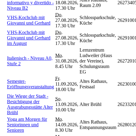
informativo y divertido -
18.08.2026,
2627340
Raum 2.09
Niveau B2
17.30 Uhr
Do.
VHS-Kochclub mit
Schlossparkschule,
27.08.2026,
2629100
Giovanni und Gerhard
Küche
17.30 Uhr
VHS-Kochclub mit
Do.
Schlossparkschule,
Giovanni und Gerhard
27.08.2026,
2629100
Küche
im August
17.30 Uhr
Lernzentrum
Mo.
Ludweiler (Haus
Italienisch - Niveau A0,
31.08.2026,
der Vereine),
2627201
Stufe 2
8.45 Uhr
Schulungsraum
EG
Fr.
Semester-
Altes Rathaus,
11.09.2026,
2623010
Eröffnungsveranstaltung
Festsaal
18.00 Uhr
Die Wiege der Stadt -
So.
Besichtigung der
13.09.2026,
Alter Brühl
2623320
Ausgrabungsstätte Alter
10.00 Uhr
Brühl
Yoga am Morgen für
Mo.
Altes Rathaus,
Seniorinnen und
14.09.2026,
2628012
Entspannungsraum
Senioren
8.30 Uhr