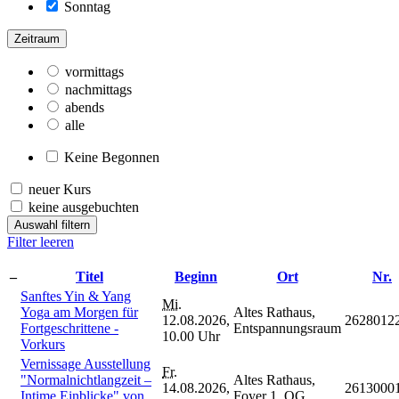
Sonntag
Zeitraum
vormittags
nachmittags
abends
alle
Keine Begonnen
neuer Kurs
keine ausgebuchten
Auswahl filtern
Filter leeren
–
Titel
Beginn
Ort
Nr.
Sanftes Yin & Yang
Mi.
Yoga am Morgen für
Altes Rathaus,
12.08.2026,
2628012
Fortgeschrittene -
Entspannungsraum
10.00 Uhr
Vorkurs
Vernissage Ausstellung
Fr.
"Normalnichtlangzeit –
Altes Rathaus,
14.08.2026,
2613000
Intime Einblicke" von
Foyer 1. OG