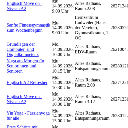
Mo.
Englisch Move on -
Altes Rathaus,
14.09.2026,
2627124
Niveau A2
Raum 2.08
9.00 Uhr
Lernzentrum
Mo.
Ludweiler (Haus
Sanfte Fitnessgymnastik
14.09.2026,
der Vereine),
2628055
zum Wochenbeginn
9.00 Uhr
Gymnastikraum, 1.
OG
Grundlagen der
Mo.
Altes Rathaus,
Computer- und
14.09.2026,
2621004
EDV-Raum
Digitalkompetenz
10.00 Uhr
Yoga am Morgen für
Mo.
Altes Rathaus,
Seniorinnen und
14.09.2026,
2628012
Entspannungsraum
Senioren
10.15 Uhr
Mo.
Altes Rathaus,
Englisch A2 Refresher
14.09.2026,
2627122
Raum 2.08
10.30 Uhr
Mo.
Englisch Move on -
Altes Rathaus,
14.09.2026,
2627123
Niveau A2
Raum 3.12
10.30 Uhr
Mo.
Yin Yoga - Faszienyoga
Altes Rathaus,
14.09.2026,
2628012
für alle
Entspannungsraum
15.00 Uhr
Erste Schritte mit
Mo.