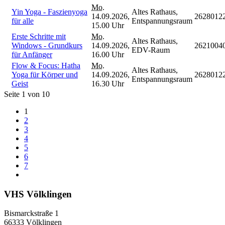
Mo.
Yin Yoga - Faszienyoga
Altes Rathaus,
14.09.2026,
2628012
für alle
Entspannungsraum
15.00 Uhr
Erste Schritte mit
Mo.
Altes Rathaus,
Windows - Grundkurs
14.09.2026,
2621004
EDV-Raum
für Anfänger
16.00 Uhr
Flow & Focus: Hatha
Mo.
Altes Rathaus,
Yoga für Körper und
14.09.2026,
2628012
Entspannungsraum
Geist
16.30 Uhr
Seite 1 von 10
1
2
3
4
5
6
7
VHS Völklingen
Bismarckstraße 1
66333 Völklingen