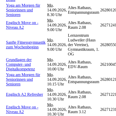
Yoga am Morgen für
Mo.
Altes Rathaus,
Seniorinnen und
14.09.2026,
2628012
Entspannungsraum
Senioren
8.30 Uhr
Mo.
Englisch Move on -
Altes Rathaus,
14.09.2026,
2627124
Niveau A2
Raum 2.08
9.00 Uhr
Lernzentrum
Mo.
Ludweiler (Haus
Sanfte Fitnessgymnastik
14.09.2026,
der Vereine),
2628055
zum Wochenbeginn
9.00 Uhr
Gymnastikraum, 1.
OG
Grundlagen der
Mo.
Altes Rathaus,
Computer- und
14.09.2026,
2621004
EDV-Raum
Digitalkompetenz
10.00 Uhr
Yoga am Morgen für
Mo.
Altes Rathaus,
Seniorinnen und
14.09.2026,
2628012
Entspannungsraum
Senioren
10.15 Uhr
Mo.
Altes Rathaus,
Englisch A2 Refresher
14.09.2026,
2627122
Raum 2.08
10.30 Uhr
Mo.
Englisch Move on -
Altes Rathaus,
14.09.2026,
2627123
Niveau A2
Raum 3.12
10.30 Uhr