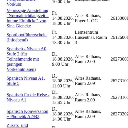
10.00 Uhr
Vorkurs
Vernissage Ausstellung
Fr.
"Normalnichtlangzeit –
Altes Rathaus,
14.08.2026,
2613000
Intime Einblicke" von
Foyer 1. OG
18.00 Uhr
Sina Giencke
Fr.
Lernzentrum
Sportbootführerschein
14.08.2026,
Luisenthal, Raum
2612600
(Infoabend)
18.30 Uhr
3
Spanisch - Niveau A0,
Stufe 2 (für
Di.
Altes Rathaus,
Teilnehmende mit
18.08.2026,
2627300
Raum 2.09
geringen
9.00 Uhr
Vorkenntnissen)
Di.
Spanisch Niveau A1,
Altes Rathaus,
18.08.2026,
2627310
Stufe 5
Raum 2.09
11.00 Uhr
Di.
Spanisch für die Reise -
Altes Rathaus,
18.08.2026,
2627310
Niveau A1
Raum 2.09
12.45 Uhr
Di.
Spanisch Konversation
Altes Rathaus,
18.08.2026,
2627320
+ Phonetik A2/B2
Raum 2.09
14.00 Uhr
Zusatz- und
Di.