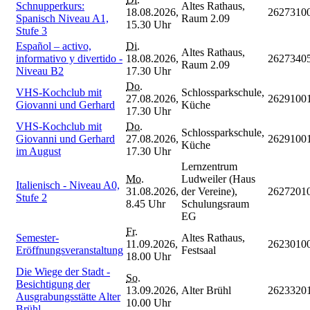
Schnupperkurs:
Altes Rathaus,
18.08.2026,
2627310
Spanisch Niveau A1,
Raum 2.09
15.30 Uhr
Stufe 3
Español – activo,
Di.
Altes Rathaus,
informativo y divertido -
18.08.2026,
2627340
Raum 2.09
Niveau B2
17.30 Uhr
Do.
VHS-Kochclub mit
Schlossparkschule,
27.08.2026,
2629100
Giovanni und Gerhard
Küche
17.30 Uhr
VHS-Kochclub mit
Do.
Schlossparkschule,
Giovanni und Gerhard
27.08.2026,
2629100
Küche
im August
17.30 Uhr
Lernzentrum
Mo.
Ludweiler (Haus
Italienisch - Niveau A0,
31.08.2026,
der Vereine),
2627201
Stufe 2
8.45 Uhr
Schulungsraum
EG
Fr.
Semester-
Altes Rathaus,
11.09.2026,
2623010
Eröffnungsveranstaltung
Festsaal
18.00 Uhr
Die Wiege der Stadt -
So.
Besichtigung der
13.09.2026,
Alter Brühl
2623320
Ausgrabungsstätte Alter
10.00 Uhr
Brühl