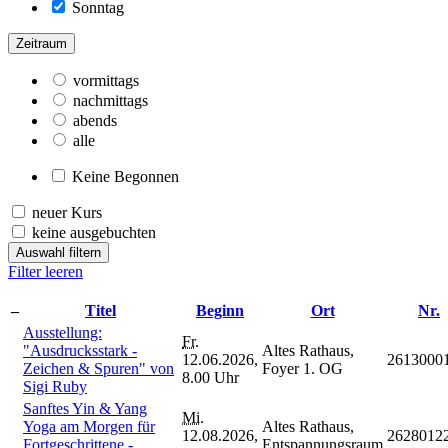
Sonntag
Zeitraum
vormittags
nachmittags
abends
alle
Keine Begonnen
neuer Kurs
keine ausgebuchten
Auswahl filtern
Filter leeren
–
Titel
Beginn
Ort
Nr.
Ausstellung:
Fr.
"Ausdrucksstark -
Altes Rathaus,
12.06.2026,
2613000
Zeichen & Spuren" von
Foyer 1. OG
8.00 Uhr
Sigi Ruby
Sanftes Yin & Yang
Mi.
Yoga am Morgen für
Altes Rathaus,
12.08.2026,
2628012
Fortgeschrittene -
Entspannungsraum