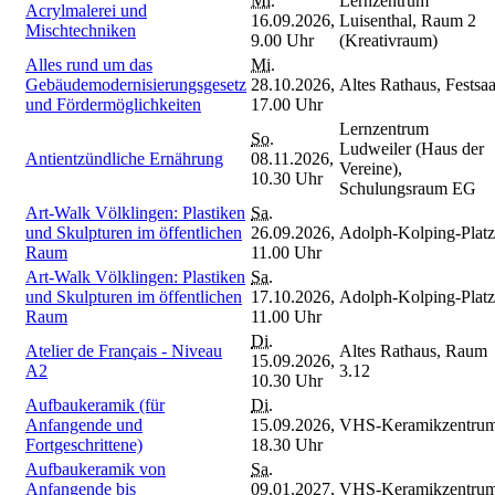
Mi.
Lernzentrum
Acrylmalerei und
16.09.2026,
Luisenthal, Raum 2
Mischtechniken
9.00 Uhr
(Kreativraum)
Alles rund um das
Mi.
Gebäudemodernisierungsgesetz
28.10.2026,
Altes Rathaus, Festsaa
und Fördermöglichkeiten
17.00 Uhr
Lernzentrum
So.
Ludweiler (Haus der
Antientzündliche Ernährung
08.11.2026,
Vereine),
10.30 Uhr
Schulungsraum EG
Art-Walk Völklingen: Plastiken
Sa.
und Skulpturen im öffentlichen
26.09.2026,
Adolph-Kolping-Platz
Raum
11.00 Uhr
Art-Walk Völklingen: Plastiken
Sa.
und Skulpturen im öffentlichen
17.10.2026,
Adolph-Kolping-Platz
Raum
11.00 Uhr
Di.
Atelier de Français - Niveau
Altes Rathaus, Raum
15.09.2026,
A2
3.12
10.30 Uhr
Aufbaukeramik (für
Di.
Anfangende und
15.09.2026,
VHS-Keramikzentru
Fortgeschrittene)
18.30 Uhr
Aufbaukeramik von
Sa.
Anfangende bis
09.01.2027,
VHS-Keramikzentru