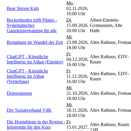
Mo.
Bear Strong Kids
02.11.2026,
10.00 Uhr
Beckenboden trifft Pilates -
Di.
Albert-Einstein-
Systematisches
15.09.2026,
Gymnasium, Alte
Ganzkörpertraining für alle
20.00 Uhr
Halle
Mi.
Bestattung im Wandel der Zeit
23.09.2026,
Altes Rathaus, Festsaa
18.00 Uhr
Fr.
ChatGPT - Künstliche
Altes Rathaus, EDV-
04.12.2026,
Intelligenz im Alltag (Einstieg)
Raum
16.00 Uhr
ChatGPT - Künstliche
Fr.
Altes Rathaus, EDV-
Intelligenz im Alltag
11.12.2026,
Raum
(Vertiefung)
16.00 Uhr
Mi.
Depressionen
21.10.2026,
Altes Rathaus, Festsaa
18.00 Uhr
Mi.
Der Sozialverband VdK
18.11.2026,
Altes Rathaus, Festsaa
18.00 Uhr
Die Honigbiene in der Region -
Fr.
Altes Rathaus, Raum
Infotermin für den Kurs
15.01.2027,
2.09