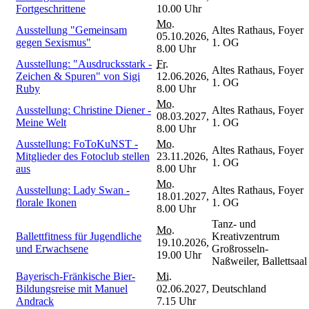
Fortgeschrittene
10.00 Uhr
Mo.
Ausstellung "Gemeinsam
Altes Rathaus, Foyer
05.10.2026,
gegen Sexismus"
1. OG
8.00 Uhr
Ausstellung: "Ausdrucksstark -
Fr.
Altes Rathaus, Foyer
Zeichen & Spuren" von Sigi
12.06.2026,
1. OG
Ruby
8.00 Uhr
Mo.
Ausstellung: Christine Diener -
Altes Rathaus, Foyer
08.03.2027,
Meine Welt
1. OG
8.00 Uhr
Ausstellung: FoToKuNST -
Mo.
Altes Rathaus, Foyer
Mitglieder des Fotoclub stellen
23.11.2026,
1. OG
aus
8.00 Uhr
Mo.
Ausstellung: Lady Swan -
Altes Rathaus, Foyer
18.01.2027,
florale Ikonen
1. OG
8.00 Uhr
Tanz- und
Mo.
Ballettfitness für Jugendliche
Kreativzentrum
19.10.2026,
und Erwachsene
Großrosseln-
19.00 Uhr
Naßweiler, Ballettsaal
Bayerisch-Fränkische Bier-
Mi.
Bildungsreise mit Manuel
02.06.2027,
Deutschland
Andrack
7.15 Uhr