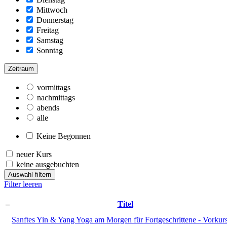
Mittwoch
Donnerstag
Freitag
Samstag
Sonntag
Zeitraum
vormittags
nachmittags
abends
alle
Keine Begonnen
neuer Kurs
keine ausgebuchten
Auswahl filtern
Filter leeren
–
Titel
Sanftes Yin & Yang Yoga am Morgen für Fortgeschrittene - Vorkur