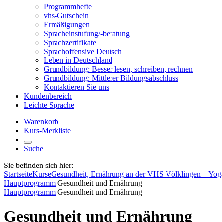
Programmhefte
vhs-Gutschein
Ermäßigungen
Spracheinstufung/-beratung
Sprachzertifikate
Sprachoffensive Deutsch
Leben in Deutschland
Grundbildung: Besser lesen, schreiben, rechnen
Grundbildung: Mittlerer Bildungsabschluss
Kontaktieren Sie uns
Kundenbereich
Leichte Sprache
Warenkorb
Kurs-Merkliste
Suche
Sie befinden sich hier:
Startseite
Kurse
Gesundheit, Ernährung an der VHS Völklingen – Yog
Hauptprogramm
Gesundheit und Ernährung
Hauptprogramm
Gesundheit und Ernährung
Gesundheit und Ernährung