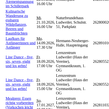
Atementspannung
16.00 Uhr
im Schillerpark
Kulinarische
Wanderung zu
Mi.
Naturfreundehaus
essbaren
21.10.2026,
Ludweiler, Schulstr.
26280002
Wildpflanzen,
16.00 Uhr
51, Parkplatz
Beeren und
Baumfrüchten
Laufkurs für
Mo.
Hermann-Neuberger-
Anfängerinnen und
14.09.2026,
26289101
Halle, Haupteingang
Anfänger
17.30 Uhr
Lernzentrum
Line Dance - five,
Fr.
Ludweiler (Haus der
six, seven, eight
18.09.2026,
Vereine),
26280552
und los gehts!
17.00 Uhr
Gymnastikraum, 1.
OG
Lernzentrum
Line Dance - five,
Fr.
Ludweiler (Haus der
six, seven, eight
18.09.2026,
Vereine),
26280552
und los gehts!
15.00 Uhr
Gymnastikraum, 1.
OG
Mealprep: Essen
Lernzentrum
So.
richtig vorbereiten
Ludweiler (Haus der
17.01.2027,
26281103
(Vorkochen leicht
Vereine),