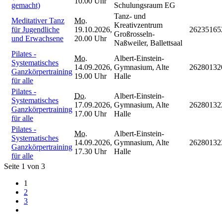
10.00 Uhr
gemacht)
Schulungsraum EG
Tanz- und
Meditativer Tanz
Mo.
Kreativzentrum
für Jugendliche
19.10.2026,
26235165
Großrosseln-
und Erwachsene
20.00 Uhr
Naßweiler, Ballettsaal
Pilates -
Mo.
Albert-Einstein-
Systematisches
14.09.2026,
Gymnasium, Alte
26280132
Ganzkörpertraining
19.00 Uhr
Halle
für alle
Pilates -
Do.
Albert-Einstein-
Systematisches
17.09.2026,
Gymnasium, Alte
26280132
Ganzkörpertraining
17.00 Uhr
Halle
für alle
Pilates -
Mo.
Albert-Einstein-
Systematisches
14.09.2026,
Gymnasium, Alte
26280132
Ganzkörpertraining
17.30 Uhr
Halle
für alle
Seite 1 von 3
1
2
3