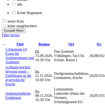
alle
Keine Begonnen
neuer Kurs
keine ausgebuchten
Auswahl filtern
Filter leeren
–
Titel
Beginn
Ort
Nr.
5-Elemente Qi
Di.
Dao Zentrum
Gong für
15.09.2026,
Völklingen, Tai-Chi-
26280162
Anfängerinnen und
16.30 Uhr
Schule, Raum 1
Anfänger
Achtsam kochen,
bewusst essen –
Sa.
Dorfgemeinschaftshaus
Einführung in die
21.11.2026,
26281103
Geislautern, Küche
ayurvedische
10.00 Uhr
Küche
Lernzentrum
So.
Antientzündliche
Ludweiler (Haus der
08.11.2026,
26281103
Ernährung
Vereine),
10.30 Uhr
Schulungsraum EG