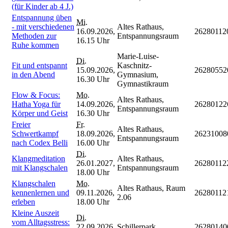
(für Kinder ab 4 J.)
Entspannung üben
Mi.
- mit verschiedenen
Altes Rathaus,
16.09.2026,
26280112
Methoden zur
Entspannungsraum
16.15 Uhr
Ruhe kommen
Marie-Luise-
Di.
Fit und entspannt
Kaschnitz-
15.09.2026,
26280552
in den Abend
Gymnasium,
16.30 Uhr
Gymnastikraum
Flow & Focus:
Mo.
Altes Rathaus,
Hatha Yoga für
14.09.2026,
26280122
Entspannungsraum
Körper und Geist
16.30 Uhr
Freier
Fr.
Altes Rathaus,
Schwertkampf
18.09.2026,
26231008
Entspannungsraum
nach Codex Belli
16.00 Uhr
Di.
Klangmeditation
Altes Rathaus,
26.01.2027,
26280112
mit Klangschalen
Entspannungsraum
18.00 Uhr
Klangschalen
Mo.
Altes Rathaus, Raum
kennenlernen und
09.11.2026,
26280112
2.06
erleben
18.00 Uhr
Kleine Auszeit
Di.
vom Alltagsstress:
22.09.2026,
Schillerpark
26280140