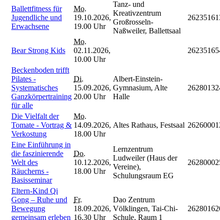
Tanz- und
Ballettfitness für
Mo.
Kreativzentrum
Jugendliche und
19.10.2026,
26235161
Großrosseln-
Erwachsene
19.00 Uhr
Naßweiler, Ballettsaal
Mo.
Bear Strong Kids
02.11.2026,
26235165
10.00 Uhr
Beckenboden trifft
Pilates -
Di.
Albert-Einstein-
Systematisches
15.09.2026,
Gymnasium, Alte
26280132
Ganzkörpertraining
20.00 Uhr
Halle
für alle
Die Vielfalt der
Mo.
Tomate - Vortrag &
14.09.2026,
Altes Rathaus, Festsaal
26260001
Verkostung
18.00 Uhr
Eine Einführung in
Lernzentrum
die faszinierende
Do.
Ludweiler (Haus der
Welt des
10.12.2026,
26280002
Vereine),
Räucherns -
18.00 Uhr
Schulungsraum EG
Basisseminar
Eltern-Kind Qi
Gong – Ruhe und
Fr.
Dao Zentrum
Bewegung
18.09.2026,
Völklingen, Tai-Chi-
26280162
gemeinsam erleben
16.30 Uhr
Schule, Raum 1