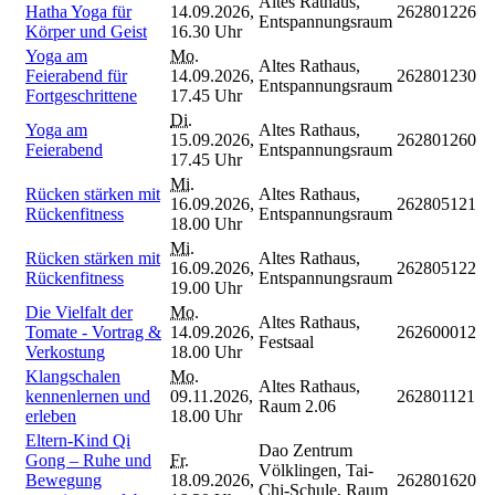
Altes Rathaus,
Hatha Yoga für
14.09.2026,
262801226
Entspannungsraum
Körper und Geist
16.30 Uhr
Yoga am
Mo.
Altes Rathaus,
Feierabend für
14.09.2026,
262801230
Entspannungsraum
Fortgeschrittene
17.45 Uhr
Di.
Yoga am
Altes Rathaus,
15.09.2026,
262801260
Feierabend
Entspannungsraum
17.45 Uhr
Mi.
Rücken stärken mit
Altes Rathaus,
16.09.2026,
262805121
Rückenfitness
Entspannungsraum
18.00 Uhr
Mi.
Rücken stärken mit
Altes Rathaus,
16.09.2026,
262805122
Rückenfitness
Entspannungsraum
19.00 Uhr
Die Vielfalt der
Mo.
Altes Rathaus,
Tomate - Vortrag &
14.09.2026,
262600012
Festsaal
Verkostung
18.00 Uhr
Klangschalen
Mo.
Altes Rathaus,
kennenlernen und
09.11.2026,
262801121
Raum 2.06
erleben
18.00 Uhr
Eltern-Kind Qi
Dao Zentrum
Gong – Ruhe und
Fr.
Völklingen, Tai-
Bewegung
18.09.2026,
262801620
Chi-Schule, Raum