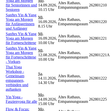
Yoga am Morgen
Mo.
Altes Rathaus,
für Seniorinnen und
14.09.2026,
262801210
Entspannungsraum
Senioren
10.15 Uhr
Sanftes Yin & Yang
Mi.
Yoga am Morgen
Altes Rathaus,
16.09.2026,
262801220
für Anfängerinnen
Entspannungsraum
8.15 Uhr
und Anfänger
Sanftes Yin & Yang
Mi.
Altes Rathaus,
Yoga am Morgen
16.09.2026,
262801221
Entspannungsraum
für Fortgeschrittene
10.00 Uhr
Sanftes Yin & Yang
Mi.
Yoga am Morgen
Altes Rathaus,
12.08.2026,
262801221A
für Fortgeschrittene
Entspannungsraum
10.00 Uhr
- Vorkurs
Thai Yoga
Workshop -
Sa.
Gemeinsam
Altes Rathaus,
14.11.2026,
262801222
entspannen,
Entspannungsraum
14.30 Uhr
verbinden und
auftanken
Mo.
Yin Yoga -
Altes Rathaus,
14.09.2026,
262801225
Faszienyoga für alle
Entspannungsraum
15.00 Uhr
Flow & Focus:
Mo.