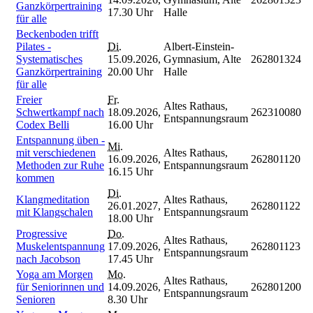
Ganzkörpertraining
17.30 Uhr
Halle
für alle
Beckenboden trifft
Pilates -
Di.
Albert-Einstein-
Systematisches
15.09.2026,
Gymnasium, Alte
262801324
Ganzkörpertraining
20.00 Uhr
Halle
für alle
Freier
Fr.
Altes Rathaus,
Schwertkampf nach
18.09.2026,
262310080
Entspannungsraum
Codex Belli
16.00 Uhr
Entspannung üben -
Mi.
mit verschiedenen
Altes Rathaus,
16.09.2026,
262801120
Methoden zur Ruhe
Entspannungsraum
16.15 Uhr
kommen
Di.
Klangmeditation
Altes Rathaus,
26.01.2027,
262801122
mit Klangschalen
Entspannungsraum
18.00 Uhr
Progressive
Do.
Altes Rathaus,
Muskelentspannung
17.09.2026,
262801123
Entspannungsraum
nach Jacobson
17.45 Uhr
Yoga am Morgen
Mo.
Altes Rathaus,
für Seniorinnen und
14.09.2026,
262801200
Entspannungsraum
Senioren
8.30 Uhr