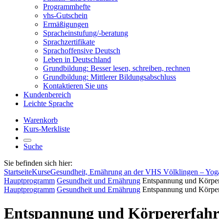
Programmhefte
vhs-Gutschein
Ermäßigungen
Spracheinstufung/-beratung
Sprachzertifikate
Sprachoffensive Deutsch
Leben in Deutschland
Grundbildung: Besser lesen, schreiben, rechnen
Grundbildung: Mittlerer Bildungsabschluss
Kontaktieren Sie uns
Kundenbereich
Leichte Sprache
Warenkorb
Kurs-Merkliste
Suche
Sie befinden sich hier:
Startseite
Kurse
Gesundheit, Ernährung an der VHS Völklingen – Yog
Hauptprogramm
Gesundheit und Ernährung
Entspannung und Körper
Hauptprogramm
Gesundheit und Ernährung
Entspannung und Körper
Entspannung und Körpererfah