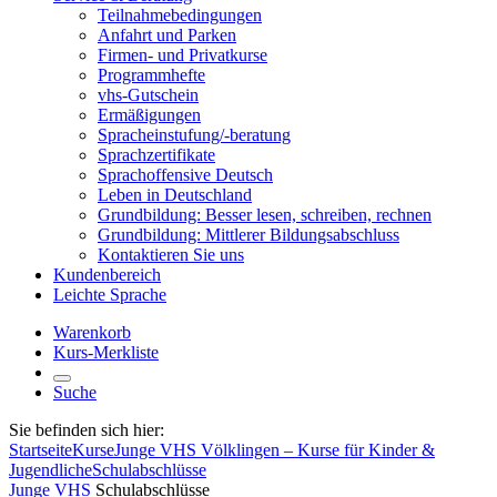
Teilnahmebedingungen
Anfahrt und Parken
Firmen- und Privatkurse
Programmhefte
vhs-Gutschein
Ermäßigungen
Spracheinstufung/-beratung
Sprachzertifikate
Sprachoffensive Deutsch
Leben in Deutschland
Grundbildung: Besser lesen, schreiben, rechnen
Grundbildung: Mittlerer Bildungsabschluss
Kontaktieren Sie uns
Kundenbereich
Leichte Sprache
Warenkorb
Kurs-Merkliste
Suche
Sie befinden sich hier:
Startseite
Kurse
Junge VHS Völklingen – Kurse für Kinder &
Jugendliche
Schulabschlüsse
Junge VHS
Schulabschlüsse