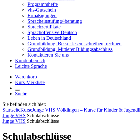
Programmhefte
vhs-Gutschein
Ermäßigungen
Spracheinstufung/-beratung
Sprachzertifikate
Sprachoffensive Deutsch
Leben in Deutschland
Grundbildung: Besser lesen, schreiben, rechnen
Grundbildung: Mittlerer Bildungsabschluss
Kontaktieren Sie uns
Kundenbereich
Leichte Sprache
Warenkorb
Kurs-Merkliste
Suche
Sie befinden sich hier:
Startseite
Kurse
Junge VHS Völklingen – Kurse für Kinder & Jugendl
Junge VHS
Schulabschlüsse
Junge VHS
Schulabschlüsse
Schulabschlüsse