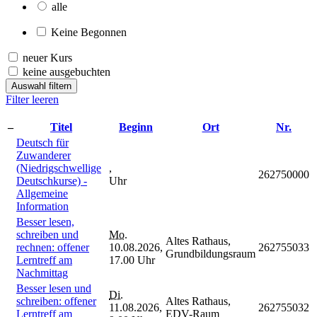
alle
Keine Begonnen
neuer Kurs
keine ausgebuchten
Auswahl filtern
Filter leeren
–
Titel
Beginn
Ort
Nr.
Deutsch für
Zuwanderer
(Niedrigschwellige
,
262750000
Deutschkurse) -
Uhr
Allgemeine
Information
Besser lesen,
schreiben und
Mo.
Altes Rathaus,
rechnen: offener
10.08.2026,
262755033
Grundbildungsraum
Lerntreff am
17.00 Uhr
Nachmittag
Besser lesen und
Di.
schreiben: offener
Altes Rathaus,
11.08.2026,
262755032
Lerntreff am
EDV-Raum