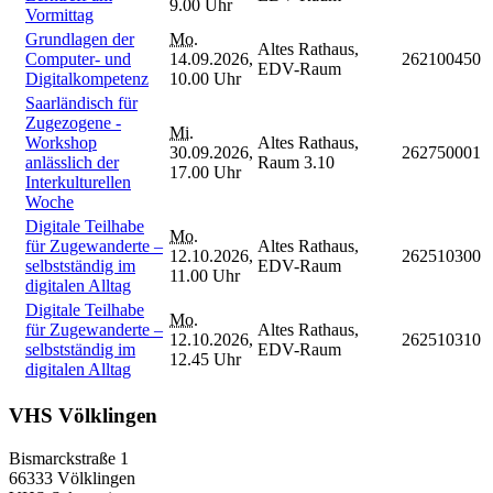
9.00 Uhr
Vormittag
Grundlagen der
Mo.
Altes Rathaus,
Computer- und
14.09.2026,
262100450
EDV-Raum
Digitalkompetenz
10.00 Uhr
Saarländisch für
Zugezogene -
Mi.
Workshop
Altes Rathaus,
30.09.2026,
262750001
anlässlich der
Raum 3.10
17.00 Uhr
Interkulturellen
Woche
Digitale Teilhabe
Mo.
für Zugewanderte –
Altes Rathaus,
12.10.2026,
262510300
selbstständig im
EDV-Raum
11.00 Uhr
digitalen Alltag
Digitale Teilhabe
Mo.
für Zugewanderte –
Altes Rathaus,
12.10.2026,
262510310
selbstständig im
EDV-Raum
12.45 Uhr
digitalen Alltag
VHS Völklingen
Bismarckstraße 1
66333 Völklingen