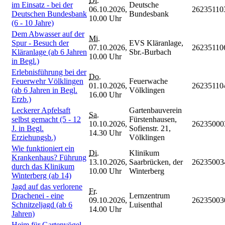
Di.
im Einsatz - bei der
Deutsche
06.10.2026,
26235110
Deutschen Bundesbank
Bundesbank
10.00 Uhr
(6 - 10 Jahre)
Dem Abwasser auf der
Mi.
Spur - Besuch der
EVS Kläranlage,
07.10.2026,
26235110
Kläranlage (ab 6 Jahren
Sbr.-Burbach
10.00 Uhr
in Begl.)
Erlebnisführung bei der
Do.
Feuerwehr Völklingen
Feuerwache
01.10.2026,
26235110
(ab 6 Jahren in Begl.
Völklingen
16.00 Uhr
Erzb.)
Leckerer Apfelsaft
Gartenbauverein
Sa.
selbst gemacht (5 - 12
Fürstenhausen,
10.10.2026,
26235000
J. in Begl.
Sofienstr. 21,
14.30 Uhr
Erziehungsb.)
Völklingen
Wie funktioniert ein
Di.
Klinikum
Krankenhaus? Führung
13.10.2026,
Saarbrücken, der
26235003
durch das Klinikum
10.00 Uhr
Winterberg
Winterberg (ab 14)
Jagd auf das verlorene
Fr.
Drachenei - eine
Lernzentrum
09.10.2026,
26235003
Schnitzeljagd (ab 6
Luisenthal
14.00 Uhr
Jahren)
Heim für Gartenvögel -