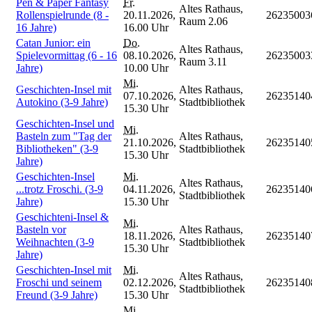
Pen & Paper Fantasy
Fr.
Altes Rathaus,
Rollenspielrunde (8 -
20.11.2026,
26235003
Raum 2.06
16 Jahre)
16.00 Uhr
Catan Junior: ein
Do.
Altes Rathaus,
Spielevormittag (6 - 16
08.10.2026,
26235003
Raum 3.11
Jahre)
10.00 Uhr
Mi.
Geschichten-Insel mit
Altes Rathaus,
07.10.2026,
26235140
Autokino (3-9 Jahre)
Stadtbibliothek
15.30 Uhr
Geschichten-Insel und
Mi.
Basteln zum "Tag der
Altes Rathaus,
21.10.2026,
26235140
Bibliotheken" (3-9
Stadtbibliothek
15.30 Uhr
Jahre)
Geschichten-Insel
Mi.
Altes Rathaus,
...trotz Froschi. (3-9
04.11.2026,
26235140
Stadtbibliothek
Jahre)
15.30 Uhr
Geschichteni-Insel &
Mi.
Basteln vor
Altes Rathaus,
18.11.2026,
26235140
Weihnachten (3-9
Stadtbibliothek
15.30 Uhr
Jahre)
Geschichten-Insel mit
Mi.
Altes Rathaus,
Froschi und seinem
02.12.2026,
26235140
Stadtbibliothek
Freund (3-9 Jahre)
15.30 Uhr
Mi.