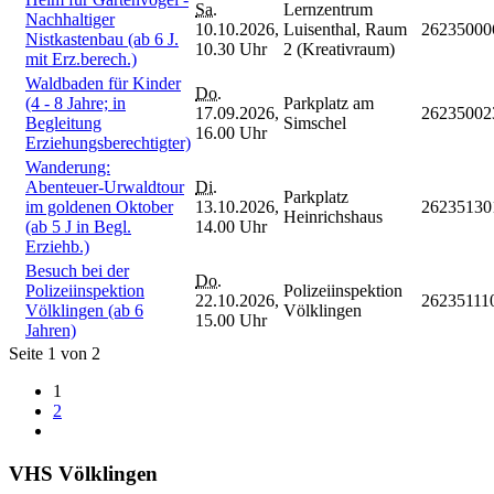
Sa.
Lernzentrum
Nachhaltiger
10.10.2026,
Luisenthal, Raum
26235000
Nistkastenbau (ab 6 J.
10.30 Uhr
2 (Kreativraum)
mit Erz.berech.)
Waldbaden für Kinder
Do.
(4 - 8 Jahre; in
Parkplatz am
17.09.2026,
26235002
Begleitung
Simschel
16.00 Uhr
Erziehungsberechtigter)
Wanderung:
Abenteuer-Urwaldtour
Di.
Parkplatz
im goldenen Oktober
13.10.2026,
26235130
Heinrichshaus
(ab 5 J in Begl.
14.00 Uhr
Erziehb.)
Besuch bei der
Do.
Polizeiinspektion
Polizeiinspektion
22.10.2026,
26235111
Völklingen (ab 6
Völklingen
15.00 Uhr
Jahren)
Seite 1 von 2
1
2
VHS Völklingen