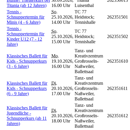
Bühne! Theaterkurs bei
30.09.2026,
"Titania"
262350013
Titania (ab 12 Jahren)
16.00 Uhr
Luisenthal
Tennis -
So.
TC 77
Schnuppertermin für
25.10.2026,
Heidstock;
262351501
Minis (4 - 6 Jahre)
14.00 Uhr
Tennishalle
Tennis -
So.
TC 77
Schnuppertermin für
25.10.2026,
Heidstock;
262351502
Kinder U12 (7 - 12
15.00 Uhr
Tennishalle
Jahre)
Tanz- und
Klassisches Ballett für
Mo.
Kreativzentrum
Kids - Schnupperkurs
19.10.2026,
Großrosseln-
262351610
(3 - 6 Jahre)
16.00 Uhr
Naßweiler,
Ballettsaal
Tanz- und
Klassisches Ballett für
Di.
Kreativzentrum
Kids - Schnupperkurs
20.10.2026,
Großrosseln-
262351611
(6 - 9 Jahre)
17.00 Uhr
Naßweiler,
Ballettsaal
Tanz- und
Klassisches Ballett für
Di.
Kreativzentrum
Jugendliche -
20.10.2026,
Großrosseln-
262351612
Schnupperkurs (ab 11
18.00 Uhr
Naßweiler,
Jahren)
Ballettsaal