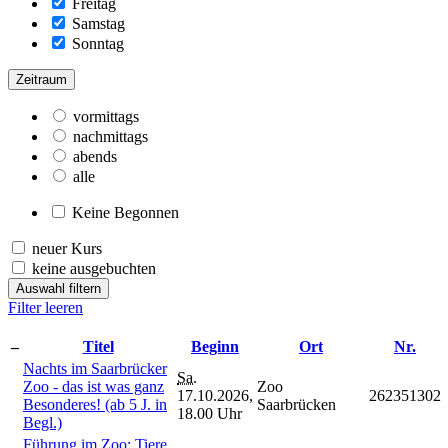
Freitag
Samstag
Sonntag
Zeitraum
vormittags
nachmittags
abends
alle
Keine Begonnen
neuer Kurs
keine ausgebuchten
Auswahl filtern
Filter leeren
–
Titel
Beginn
Ort
Nr.
Nachts im Saarbrücker
Sa.
Zoo - das ist was ganz
Zoo
17.10.2026,
262351302
Besonderes! (ab 5 J. in
Saarbrücken
18.00 Uhr
Begl.)
Führung im Zoo: Tiere