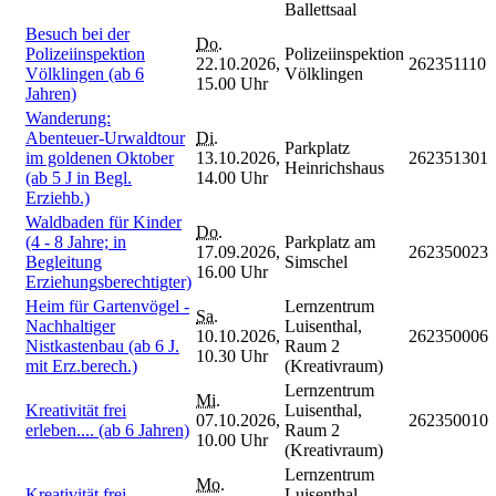
Ballettsaal
Besuch bei der
Do.
Polizeiinspektion
Polizeiinspektion
22.10.2026,
262351110
Völklingen (ab 6
Völklingen
15.00 Uhr
Jahren)
Wanderung:
Abenteuer-Urwaldtour
Di.
Parkplatz
im goldenen Oktober
13.10.2026,
262351301
Heinrichshaus
(ab 5 J in Begl.
14.00 Uhr
Erziehb.)
Waldbaden für Kinder
Do.
(4 - 8 Jahre; in
Parkplatz am
17.09.2026,
262350023
Begleitung
Simschel
16.00 Uhr
Erziehungsberechtigter)
Heim für Gartenvögel -
Lernzentrum
Sa.
Nachhaltiger
Luisenthal,
10.10.2026,
262350006
Nistkastenbau (ab 6 J.
Raum 2
10.30 Uhr
mit Erz.berech.)
(Kreativraum)
Lernzentrum
Mi.
Kreativität frei
Luisenthal,
07.10.2026,
262350010
erleben.... (ab 6 Jahren)
Raum 2
10.00 Uhr
(Kreativraum)
Lernzentrum
Mo.
Kreativität frei
Luisenthal,