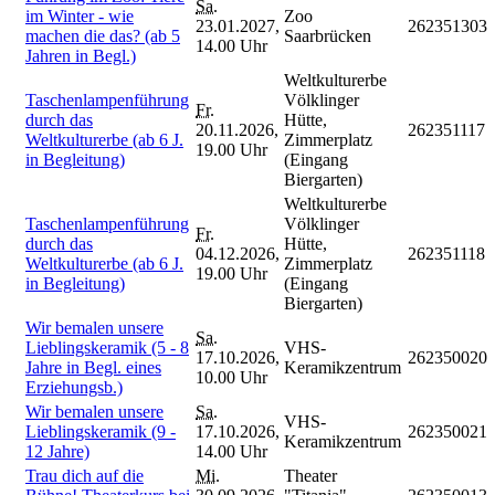
Sa.
im Winter - wie
Zoo
23.01.2027,
262351303
machen die das? (ab 5
Saarbrücken
14.00 Uhr
Jahren in Begl.)
Weltkulturerbe
Taschenlampenführung
Völklinger
Fr.
durch das
Hütte,
20.11.2026,
262351117
Weltkulturerbe (ab 6 J.
Zimmerplatz
19.00 Uhr
in Begleitung)
(Eingang
Biergarten)
Weltkulturerbe
Taschenlampenführung
Völklinger
Fr.
durch das
Hütte,
04.12.2026,
262351118
Weltkulturerbe (ab 6 J.
Zimmerplatz
19.00 Uhr
in Begleitung)
(Eingang
Biergarten)
Wir bemalen unsere
Sa.
Lieblingskeramik (5 - 8
VHS-
17.10.2026,
262350020
Jahre in Begl. eines
Keramikzentrum
10.00 Uhr
Erziehungsb.)
Wir bemalen unsere
Sa.
VHS-
Lieblingskeramik (9 -
17.10.2026,
262350021
Keramikzentrum
12 Jahre)
14.00 Uhr
Trau dich auf die
Mi.
Theater