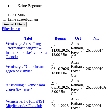
Keine Begonnen
neuer Kurs
keine ausgebuchten
Auswahl filtern
Filter leeren
–
Titel
Beginn
Ort
Nr.
Vernissage Ausstellung
Altes
Fr.
"Normalnichtlangzeit –
Rathaus,
14.08.2026,
261300014
Intime Einblicke" von Sina
Foyer 1.
18.00 Uhr
Giencke
OG
Altes
Fr.
Vernissage: "Gemeinsam
Rathaus,
02.10.2026,
262300010
gegen Sexismus"
Foyer 1.
18.00 Uhr
OG
Altes
Mo.
Ausstellung "Gemeinsam
Rathaus,
05.10.2026,
262300010A
gegen Sexismus"
Foyer 1.
8.00 Uhr
OG
Altes
Vernissage: FoToKuNST -
Fr.
Rathaus,
Mitglieder des Fotoclub
20.11.2026,
262300011
Foyer 1.