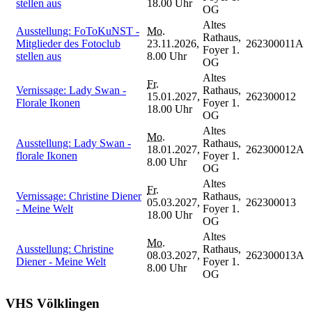
stellen aus
18.00 Uhr
OG
Altes
Ausstellung: FoToKuNST -
Mo.
Rathaus,
Mitglieder des Fotoclub
23.11.2026,
262300011A
Foyer 1.
stellen aus
8.00 Uhr
OG
Altes
Fr.
Vernissage: Lady Swan -
Rathaus,
15.01.2027,
262300012
Florale Ikonen
Foyer 1.
18.00 Uhr
OG
Altes
Mo.
Ausstellung: Lady Swan -
Rathaus,
18.01.2027,
262300012A
florale Ikonen
Foyer 1.
8.00 Uhr
OG
Altes
Fr.
Vernissage: Christine Diener
Rathaus,
05.03.2027,
262300013
- Meine Welt
Foyer 1.
18.00 Uhr
OG
Altes
Mo.
Ausstellung: Christine
Rathaus,
08.03.2027,
262300013A
Diener - Meine Welt
Foyer 1.
8.00 Uhr
OG
VHS Völklingen