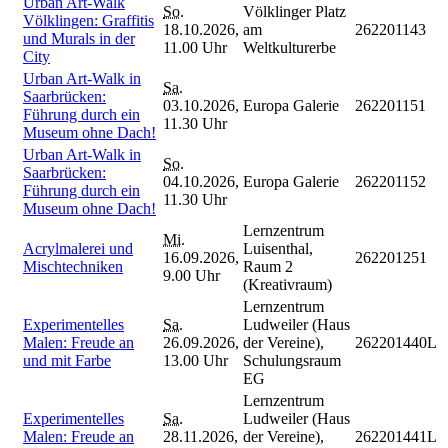
Urban Art-Walk
So.
Völklinger Platz
Völklingen: Graffitis
18.10.2026,
am
262201143
und Murals in der
11.00 Uhr
Weltkulturerbe
City
Urban Art-Walk in
Sa.
Saarbrücken:
03.10.2026,
Europa Galerie
262201151
Führung durch ein
11.30 Uhr
Museum ohne Dach!
Urban Art-Walk in
So.
Saarbrücken:
04.10.2026,
Europa Galerie
262201152
Führung durch ein
11.30 Uhr
Museum ohne Dach!
Lernzentrum
Mi.
Acrylmalerei und
Luisenthal,
16.09.2026,
262201251
Mischtechniken
Raum 2
9.00 Uhr
(Kreativraum)
Lernzentrum
Experimentelles
Sa.
Ludweiler (Haus
Malen: Freude an
26.09.2026,
der Vereine),
262201440L
und mit Farbe
13.00 Uhr
Schulungsraum
EG
Lernzentrum
Experimentelles
Sa.
Ludweiler (Haus
Malen: Freude an
28.11.2026,
der Vereine),
262201441L