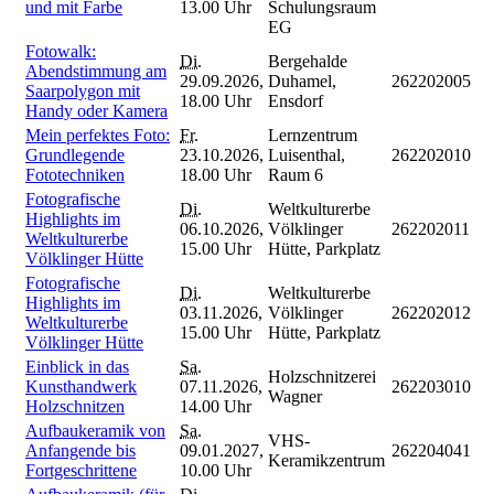
und mit Farbe
13.00 Uhr
Schulungsraum
EG
Fotowalk:
Di.
Bergehalde
Abendstimmung am
29.09.2026,
Duhamel,
262202005
Saarpolygon mit
18.00 Uhr
Ensdorf
Handy oder Kamera
Mein perfektes Foto:
Fr.
Lernzentrum
Grundlegende
23.10.2026,
Luisenthal,
262202010
Fototechniken
18.00 Uhr
Raum 6
Fotografische
Di.
Weltkulturerbe
Highlights im
06.10.2026,
Völklinger
262202011
Weltkulturerbe
15.00 Uhr
Hütte, Parkplatz
Völklinger Hütte
Fotografische
Di.
Weltkulturerbe
Highlights im
03.11.2026,
Völklinger
262202012
Weltkulturerbe
15.00 Uhr
Hütte, Parkplatz
Völklinger Hütte
Einblick in das
Sa.
Holzschnitzerei
Kunsthandwerk
07.11.2026,
262203010
Wagner
Holzschnitzen
14.00 Uhr
Aufbaukeramik von
Sa.
VHS-
Anfangende bis
09.01.2027,
262204041
Keramikzentrum
Fortgeschrittene
10.00 Uhr