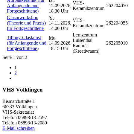
Aufbaukeramik (für
Di.
VHS-
Anfangende und
15.09.2026,
262204050
Keramikzentrum
Fortgeschrittene)
18.30 Uhr
Glasurworkshop
Sa.
VHS-
(Theorie und Praxis)
14.11.2026,
262204055
Keramikzentrum
für Fortgeschrittene
14.00 Uhr
Lernzentrum
Tiffany-Glaskunst
Mo.
Luisenthal,
(für Anfangende und
14.09.2026,
262205010
Raum 2
Fortgeschrittene)
18.15 Uhr
(Kreativraum)
Seite 1 von 2
1
2
VHS Völklingen
Bismarckstraße 1
66333 Völklingen
VHS-Sekretariat
Telefon 06898/13-2597
Telefon 06898/13-2080
E-Mail schreiben