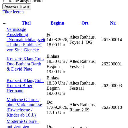
keine ausgebuchten
Auswahl filtern
Filter leeren
–
Titel
Beginn
Ort
Nr.
Vernissage
Ausstellung
Fr.
Altes Rathaus,
"Normalnichtlangzeit
14.08.2026,
261300014
Foyer 1. OG
– Intime Einblicke"
18.00 Uhr
von Sina Giencke
Einlass
Konzert: KlangGut -
18.30 Uhr /
Altes Rathaus,
Duo Barbara Barth
262200001
Beginn
Festsaal
& David Plate
19.00 Uhr
Einlass
Konzert: KlangGut -
18.30 Uhr /
Altes Rathaus,
Konzert Biber
262200003
Beginn
Festsaal
Hermann
19.00 Uhr
Moderne Gitarre -
Do.
ohne Vorkenntnisse
Altes Rathaus,
17.09.2026,
262200010
(Erwachsene /
Raum 2.09
17.15 Uhr
Kinder ab 10 J.)
Moderne Gitarre -
mit geringen
Do.