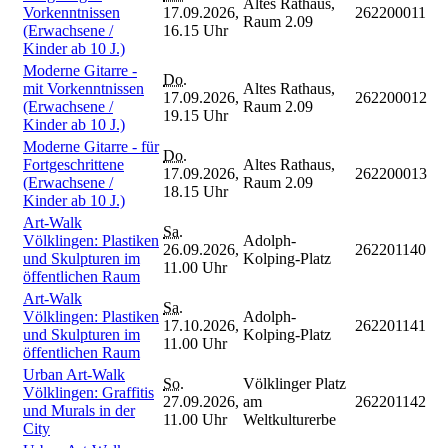
Altes Rathaus,
Vorkenntnissen
17.09.2026,
262200011
Raum 2.09
(Erwachsene /
16.15 Uhr
Kinder ab 10 J.)
Moderne Gitarre -
Do.
mit Vorkenntnissen
Altes Rathaus,
17.09.2026,
262200012
(Erwachsene /
Raum 2.09
19.15 Uhr
Kinder ab 10 J.)
Moderne Gitarre - für
Do.
Fortgeschrittene
Altes Rathaus,
17.09.2026,
262200013
(Erwachsene /
Raum 2.09
18.15 Uhr
Kinder ab 10 J.)
Art-Walk
Sa.
Völklingen: Plastiken
Adolph-
26.09.2026,
262201140
und Skulpturen im
Kolping-Platz
11.00 Uhr
öffentlichen Raum
Art-Walk
Sa.
Völklingen: Plastiken
Adolph-
17.10.2026,
262201141
und Skulpturen im
Kolping-Platz
11.00 Uhr
öffentlichen Raum
Urban Art-Walk
So.
Völklinger Platz
Völklingen: Graffitis
27.09.2026,
am
262201142
und Murals in der
11.00 Uhr
Weltkulturerbe
City