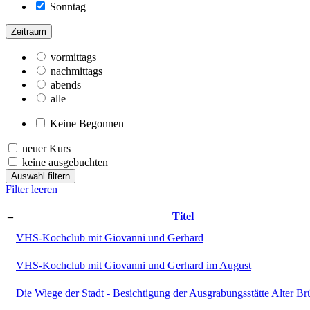
Sonntag
Zeitraum
vormittags
nachmittags
abends
alle
Keine Begonnen
neuer Kurs
keine ausgebuchten
Auswahl filtern
Filter leeren
–
Titel
VHS-Kochclub mit Giovanni und Gerhard
VHS-Kochclub mit Giovanni und Gerhard im August
Die Wiege der Stadt - Besichtigung der Ausgrabungsstätte Alter Br