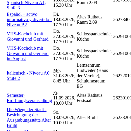
Spanisch Niveau A1,
Raum 2.09
15.30 Uhr
Stufe 3
Español – activo,
Di.
Altes Rathaus,
informativo y divertido -
18.08.2026,
2627340
Raum 2.09
Niveau B2
17.30 Uhr
Do.
VHS-Kochclub mit
Schlossparkschule,
27.08.2026,
2629100
Giovanni und Gerhard
Küche
17.30 Uhr
VHS-Kochclub mit
Do.
Schlossparkschule,
Giovanni und Gerhard
27.08.2026,
2629100
Küche
im August
17.30 Uhr
Lernzentrum
Mo.
Ludweiler (Haus
Italienisch - Niveau A0,
31.08.2026,
der Vereine),
2627201
Stufe 2
8.45 Uhr
Schulungsraum
EG
Fr.
Semester-
Altes Rathaus,
11.09.2026,
2623010
Eröffnungsveranstaltung
Festsaal
18.00 Uhr
Die Wiege der Stadt -
So.
Besichtigung der
13.09.2026,
Alter Brühl
2623320
Ausgrabungsstätte Alter
10.00 Uhr
Brühl