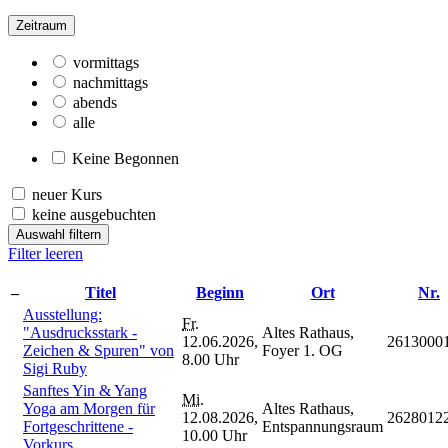
Zeitraum
vormittags
nachmittags
abends
alle
Keine Begonnen
neuer Kurs
keine ausgebuchten
Auswahl filtern
Filter leeren
–
Titel
Beginn
Ort
Nr.
Ausstellung:
Fr.
"Ausdrucksstark -
Altes Rathaus,
12.06.2026,
2613000
Zeichen & Spuren" von
Foyer 1. OG
8.00 Uhr
Sigi Ruby
Sanftes Yin & Yang
Mi.
Yoga am Morgen für
Altes Rathaus,
12.08.2026,
2628012
Fortgeschrittene -
Entspannungsraum
10.00 Uhr
Vorkurs