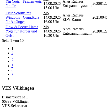
Yin Yoga - Faszienyoga
Altes Rathaus,
14.09.2026,
2628012
für alle
Entspannungsraum
15.00 Uhr
Erste Schritte mit
Mo.
Altes Rathaus,
Windows - Grundkurs
14.09.2026,
2621004
EDV-Raum
für Anfänger
16.00 Uhr
Flow & Focus: Hatha
Mo.
Altes Rathaus,
Yoga für Körper und
14.09.2026,
2628012
Entspannungsraum
Geist
16.30 Uhr
Seite 1 von 10
1
2
3
4
5
6
7
VHS Völklingen
Bismarckstraße 1
66333 Völklingen
VHS-Sekretariat