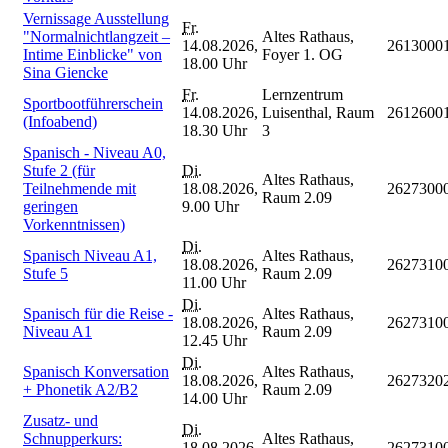
Vernissage Ausstellung
Fr.
"Normalnichtlangzeit –
Altes Rathaus,
14.08.2026,
2613000
Intime Einblicke" von
Foyer 1. OG
18.00 Uhr
Sina Giencke
Fr.
Lernzentrum
Sportbootführerschein
14.08.2026,
Luisenthal, Raum
2612600
(Infoabend)
18.30 Uhr
3
Spanisch - Niveau A0,
Stufe 2 (für
Di.
Altes Rathaus,
Teilnehmende mit
18.08.2026,
2627300
Raum 2.09
geringen
9.00 Uhr
Vorkenntnissen)
Di.
Spanisch Niveau A1,
Altes Rathaus,
18.08.2026,
2627310
Stufe 5
Raum 2.09
11.00 Uhr
Di.
Spanisch für die Reise -
Altes Rathaus,
18.08.2026,
2627310
Niveau A1
Raum 2.09
12.45 Uhr
Di.
Spanisch Konversation
Altes Rathaus,
18.08.2026,
2627320
+ Phonetik A2/B2
Raum 2.09
14.00 Uhr
Zusatz- und
Di.
Schnupperkurs:
Altes Rathaus,
18.08.2026,
2627310