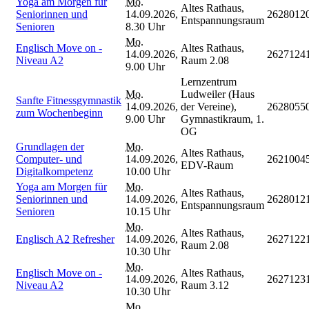
Yoga am Morgen für
Mo.
Altes Rathaus,
Seniorinnen und
14.09.2026,
2628012
Entspannungsraum
Senioren
8.30 Uhr
Mo.
Englisch Move on -
Altes Rathaus,
14.09.2026,
2627124
Niveau A2
Raum 2.08
9.00 Uhr
Lernzentrum
Mo.
Ludweiler (Haus
Sanfte Fitnessgymnastik
14.09.2026,
der Vereine),
2628055
zum Wochenbeginn
9.00 Uhr
Gymnastikraum, 1.
OG
Grundlagen der
Mo.
Altes Rathaus,
Computer- und
14.09.2026,
2621004
EDV-Raum
Digitalkompetenz
10.00 Uhr
Yoga am Morgen für
Mo.
Altes Rathaus,
Seniorinnen und
14.09.2026,
2628012
Entspannungsraum
Senioren
10.15 Uhr
Mo.
Altes Rathaus,
Englisch A2 Refresher
14.09.2026,
2627122
Raum 2.08
10.30 Uhr
Mo.
Englisch Move on -
Altes Rathaus,
14.09.2026,
2627123
Niveau A2
Raum 3.12
10.30 Uhr
Mo.