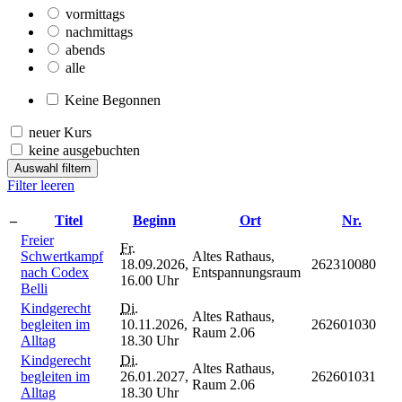
vormittags
nachmittags
abends
alle
Keine Begonnen
neuer Kurs
keine ausgebuchten
Auswahl filtern
Filter leeren
–
Titel
Beginn
Ort
Nr.
Freier
Fr.
Schwertkampf
Altes Rathaus,
18.09.2026,
262310080
nach Codex
Entspannungsraum
16.00 Uhr
Belli
Kindgerecht
Di.
Altes Rathaus,
begleiten im
10.11.2026,
262601030
Raum 2.06
Alltag
18.30 Uhr
Kindgerecht
Di.
Altes Rathaus,
begleiten im
26.01.2027,
262601031
Raum 2.06
Alltag
18.30 Uhr