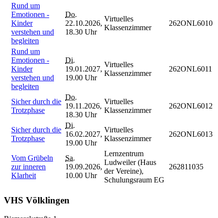
Rund um
Emotionen -
Do.
Virtuelles
Kinder
22.10.2026,
262ONL6010
Klassenzimmer
verstehen und
18.30 Uhr
begleiten
Rund um
Emotionen -
Di.
Virtuelles
Kinder
19.01.2027,
262ONL6011
Klassenzimmer
verstehen und
19.00 Uhr
begleiten
Do.
Sicher durch die
Virtuelles
19.11.2026,
262ONL6012
Trotzphase
Klassenzimmer
18.30 Uhr
Di.
Sicher durch die
Virtuelles
16.02.2027,
262ONL6013
Trotzphase
Klassenzimmer
19.00 Uhr
Lernzentrum
Vom Grübeln
Sa.
Ludweiler (Haus
zur inneren
19.09.2026,
262811035
der Vereine),
Klarheit
10.00 Uhr
Schulungsraum EG
VHS Völklingen