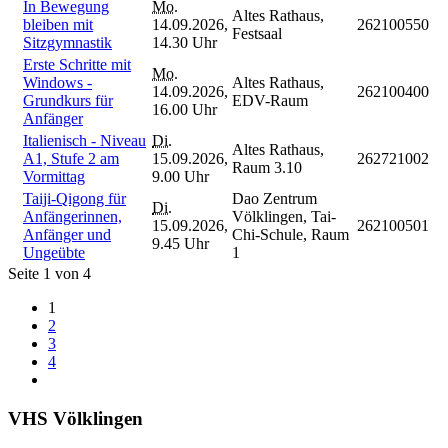
In Bewegung
Mo.
Altes Rathaus,
bleiben mit
14.09.2026,
262100550
Festsaal
Sitzgymnastik
14.30 Uhr
Erste Schritte mit
Mo.
Windows -
Altes Rathaus,
14.09.2026,
262100400
Grundkurs für
EDV-Raum
16.00 Uhr
Anfänger
Italienisch - Niveau
Di.
Altes Rathaus,
A1, Stufe 2 am
15.09.2026,
262721002
Raum 3.10
Vormittag
9.00 Uhr
Taiji-Qigong für
Dao Zentrum
Di.
Anfängerinnen,
Völklingen, Tai-
15.09.2026,
262100501
Anfänger und
Chi-Schule, Raum
9.45 Uhr
Ungeübte
1
Seite 1 von 4
1
2
3
4
VHS Völklingen