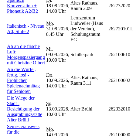
Spanisch
Di.
Altes Rathaus,
Konversation +
18.08.2026,
262732020
Raum 2.09
Phonetik A2/B2
14.00 Uhr
Lernzentrum
Mo.
Ludweiler (Haus
Italienisch - Niveau
31.08.2026,
der Vereine),
262720101L
A0, Stufe 2
8.45 Uhr
Schulungsraum
EG
Ab an die frische
Mi.
Luft:
09.09.2026,
Schillerpark
262100610
Morgenspaziergang
10.00 Uhr
mit Christine Olbert
An die Würfel,
fertig, los! -
Do.
Altes Rathaus,
Fröhlicher
10.09.2026,
262100602
Raum 3.11
Spielenachmittag
14.00 Uhr
für Senioren
Die Wiege der
Stadt -
So.
Besichtigung der
13.09.2026,
Alter Brühl
262332010
Ausgrabungsstätte
10.00 Uhr
Alter Brühl
Semesterausweis
Mo.
für die
14.09.2026,
262100000