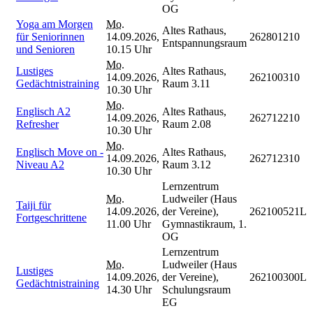
OG
Yoga am Morgen
Mo.
Altes Rathaus,
für Seniorinnen
14.09.2026,
262801210
Entspannungsraum
und Senioren
10.15 Uhr
Mo.
Lustiges
Altes Rathaus,
14.09.2026,
262100310
Gedächtnistraining
Raum 3.11
10.30 Uhr
Mo.
Englisch A2
Altes Rathaus,
14.09.2026,
262712210
Refresher
Raum 2.08
10.30 Uhr
Mo.
Englisch Move on -
Altes Rathaus,
14.09.2026,
262712310
Niveau A2
Raum 3.12
10.30 Uhr
Lernzentrum
Mo.
Ludweiler (Haus
Taiji für
14.09.2026,
der Vereine),
262100521L
Fortgeschrittene
11.00 Uhr
Gymnastikraum, 1.
OG
Lernzentrum
Mo.
Ludweiler (Haus
Lustiges
14.09.2026,
der Vereine),
262100300L
Gedächtnistraining
14.30 Uhr
Schulungsraum
EG