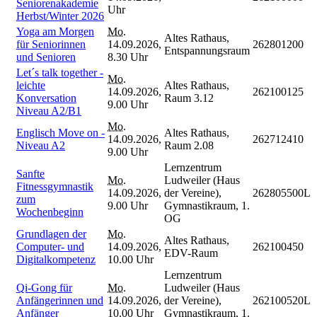
Seniorenakademie
Uhr
Herbst/Winter 2026
Yoga am Morgen
Mo.
Altes Rathaus,
für Seniorinnen
14.09.2026,
262801200
Entspannungsraum
und Senioren
8.30 Uhr
Let´s talk together -
Mo.
leichte
Altes Rathaus,
14.09.2026,
262100125
Konversation
Raum 3.12
9.00 Uhr
Niveau A2/B1
Mo.
Englisch Move on -
Altes Rathaus,
14.09.2026,
262712410
Niveau A2
Raum 2.08
9.00 Uhr
Lernzentrum
Sanfte
Mo.
Ludweiler (Haus
Fitnessgymnastik
14.09.2026,
der Vereine),
262805500L
zum
9.00 Uhr
Gymnastikraum, 1.
Wochenbeginn
OG
Grundlagen der
Mo.
Altes Rathaus,
Computer- und
14.09.2026,
262100450
EDV-Raum
Digitalkompetenz
10.00 Uhr
Lernzentrum
Qi-Gong für
Mo.
Ludweiler (Haus
Anfängerinnen und
14.09.2026,
der Vereine),
262100520L
Anfänger
10.00 Uhr
Gymnastikraum, 1.