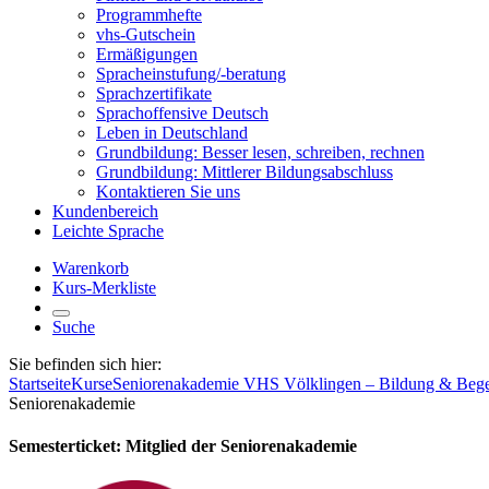
Programmhefte
vhs-Gutschein
Ermäßigungen
Spracheinstufung/-beratung
Sprachzertifikate
Sprachoffensive Deutsch
Leben in Deutschland
Grundbildung: Besser lesen, schreiben, rechnen
Grundbildung: Mittlerer Bildungsabschluss
Kontaktieren Sie uns
Kundenbereich
Leichte Sprache
Warenkorb
Kurs-Merkliste
Suche
Sie befinden sich hier:
Startseite
Kurse
Seniorenakademie VHS Völklingen – Bildung & Beg
Seniorenakademie
Semesterticket: Mitglied der Seniorenakademie