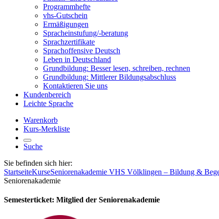
Programmhefte
vhs-Gutschein
Ermäßigungen
Spracheinstufung/-beratung
Sprachzertifikate
Sprachoffensive Deutsch
Leben in Deutschland
Grundbildung: Besser lesen, schreiben, rechnen
Grundbildung: Mittlerer Bildungsabschluss
Kontaktieren Sie uns
Kundenbereich
Leichte Sprache
Warenkorb
Kurs-Merkliste
Suche
Sie befinden sich hier:
Startseite
Kurse
Seniorenakademie VHS Völklingen – Bildung & Beg
Seniorenakademie
Semesterticket: Mitglied der Seniorenakademie