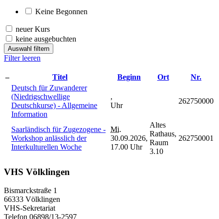
Keine Begonnen
neuer Kurs
keine ausgebuchten
Auswahl filtern
Filter leeren
–
Titel
Beginn
Ort
Nr.
Deutsch für Zuwanderer
(Niedrigschwellige
,
262750000
Deutschkurse) - Allgemeine
Uhr
Information
Altes
Saarländisch für Zugezogene -
Mi.
Rathaus,
Workshop anlässlich der
30.09.2026,
262750001
Raum
Interkulturellen Woche
17.00 Uhr
3.10
VHS Völklingen
Bismarckstraße 1
66333 Völklingen
VHS-Sekretariat
Telefon 06898/13-2597