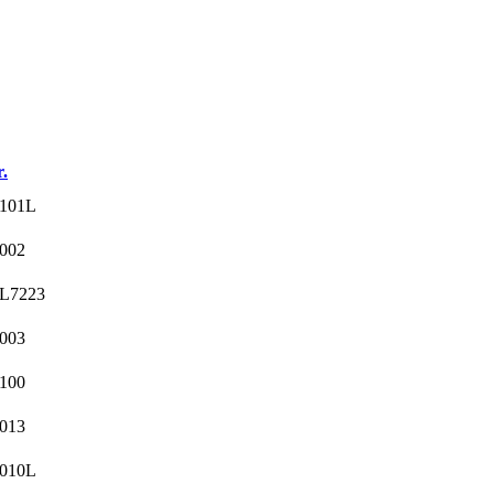
.
0101L
002
L7223
003
100
013
4010L