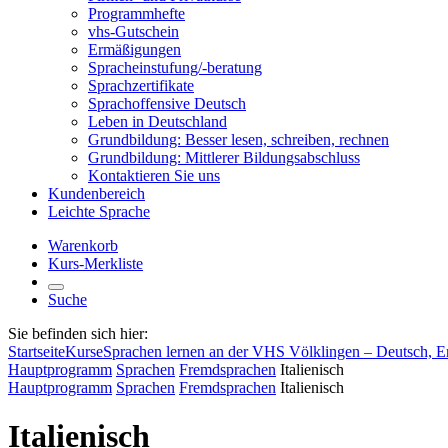
Programmhefte
vhs-Gutschein
Ermäßigungen
Spracheinstufung/-beratung
Sprachzertifikate
Sprachoffensive Deutsch
Leben in Deutschland
Grundbildung: Besser lesen, schreiben, rechnen
Grundbildung: Mittlerer Bildungsabschluss
Kontaktieren Sie uns
Kundenbereich
Leichte Sprache
Warenkorb
Kurs-Merkliste
Suche
Sie befinden sich hier:
Startseite
Kurse
Sprachen lernen an der VHS Völklingen – Deutsch, E
Hauptprogramm
Sprachen
Fremdsprachen
Italienisch
Hauptprogramm
Sprachen
Fremdsprachen
Italienisch
Italienisch