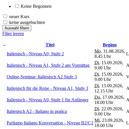
Keine Begonnen
neuer Kurs
keine ausgebuchten
Auswahl filtern
Filter leeren
–
Titel
Beginn
Mo.
31.08.2026,
Italienisch - Niveau A0, Stufe 2
L
8.45 Uhr
Di.
15.09.2026,
Italienisch - Niveau A1, Stufe 2 am Vormittag
A
9.00 Uhr
Di.
15.09.2026,
Online-Seminar: Italienisch A2 Stufe 3
V
9.00 Uhr
Di.
15.09.2026,
Italienisch für die Reise - Niveau A1, Stufe 3
A
12.15 Uhr
Do.
17.09.2026,
Italienisch - Niveau A0, Stufe 1 für Anfänger
A
18.00 Uhr
Di.
22.09.2026,
Italienisch A2 - Italiano in pratica
A
9.00 Uhr
Mi.
23.09.2026,
Parliamo Italiano Konversation - Niveau B2/C1
L
18.00 Uhr