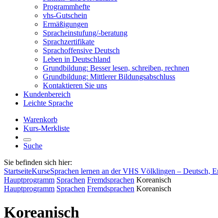
Programmhefte
vhs-Gutschein
Ermäßigungen
Spracheinstufung/-beratung
Sprachzertifikate
Sprachoffensive Deutsch
Leben in Deutschland
Grundbildung: Besser lesen, schreiben, rechnen
Grundbildung: Mittlerer Bildungsabschluss
Kontaktieren Sie uns
Kundenbereich
Leichte Sprache
Warenkorb
Kurs-Merkliste
Suche
Sie befinden sich hier:
Startseite
Kurse
Sprachen lernen an der VHS Völklingen – Deutsch, E
Hauptprogramm
Sprachen
Fremdsprachen
Koreanisch
Hauptprogramm
Sprachen
Fremdsprachen
Koreanisch
Koreanisch