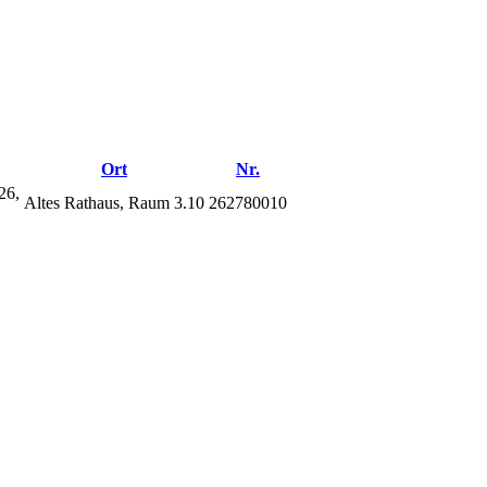
Ort
Nr.
26,
Altes Rathaus, Raum 3.10
262780010