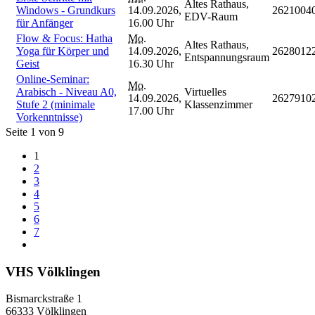
Altes Rathaus,
Windows - Grundkurs
14.09.2026,
2621004
EDV-Raum
für Anfänger
16.00 Uhr
Flow & Focus: Hatha
Mo.
Altes Rathaus,
Yoga für Körper und
14.09.2026,
2628012
Entspannungsraum
Geist
16.30 Uhr
Online-Seminar:
Mo.
Arabisch - Niveau A0,
Virtuelles
14.09.2026,
2627910
Stufe 2 (minimale
Klassenzimmer
17.00 Uhr
Vorkenntnisse)
Seite 1 von 9
1
2
3
4
5
6
7
VHS Völklingen
Bismarckstraße 1
66333 Völklingen