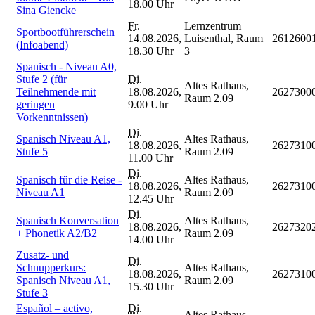
18.00 Uhr
Sina Giencke
Fr.
Lernzentrum
Sportbootführerschein
14.08.2026,
Luisenthal, Raum
2612600
(Infoabend)
18.30 Uhr
3
Spanisch - Niveau A0,
Stufe 2 (für
Di.
Altes Rathaus,
Teilnehmende mit
18.08.2026,
2627300
Raum 2.09
geringen
9.00 Uhr
Vorkenntnissen)
Di.
Spanisch Niveau A1,
Altes Rathaus,
18.08.2026,
2627310
Stufe 5
Raum 2.09
11.00 Uhr
Di.
Spanisch für die Reise -
Altes Rathaus,
18.08.2026,
2627310
Niveau A1
Raum 2.09
12.45 Uhr
Di.
Spanisch Konversation
Altes Rathaus,
18.08.2026,
2627320
+ Phonetik A2/B2
Raum 2.09
14.00 Uhr
Zusatz- und
Di.
Schnupperkurs:
Altes Rathaus,
18.08.2026,
2627310
Spanisch Niveau A1,
Raum 2.09
15.30 Uhr
Stufe 3
Español – activo,
Di.
Altes Rathaus,