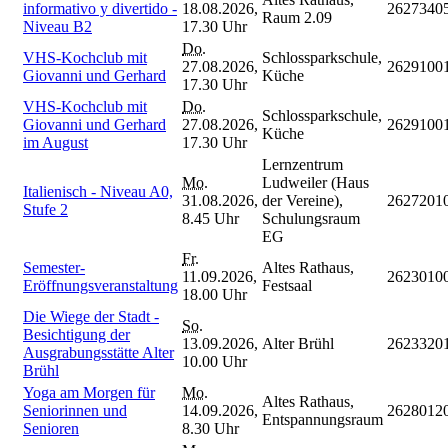
informativo y divertido -
18.08.2026,
2627340
Raum 2.09
Niveau B2
17.30 Uhr
Do.
VHS-Kochclub mit
Schlossparkschule,
27.08.2026,
2629100
Giovanni und Gerhard
Küche
17.30 Uhr
VHS-Kochclub mit
Do.
Schlossparkschule,
Giovanni und Gerhard
27.08.2026,
2629100
Küche
im August
17.30 Uhr
Lernzentrum
Mo.
Ludweiler (Haus
Italienisch - Niveau A0,
31.08.2026,
der Vereine),
2627201
Stufe 2
8.45 Uhr
Schulungsraum
EG
Fr.
Semester-
Altes Rathaus,
11.09.2026,
2623010
Eröffnungsveranstaltung
Festsaal
18.00 Uhr
Die Wiege der Stadt -
So.
Besichtigung der
13.09.2026,
Alter Brühl
2623320
Ausgrabungsstätte Alter
10.00 Uhr
Brühl
Yoga am Morgen für
Mo.
Altes Rathaus,
Seniorinnen und
14.09.2026,
2628012
Entspannungsraum
Senioren
8.30 Uhr