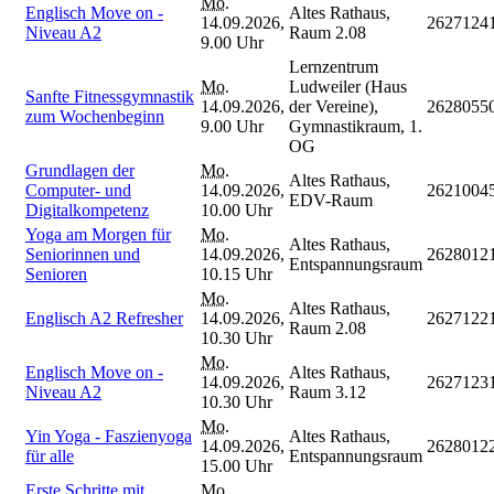
Mo.
Englisch Move on -
Altes Rathaus,
14.09.2026,
2627124
Niveau A2
Raum 2.08
9.00 Uhr
Lernzentrum
Mo.
Ludweiler (Haus
Sanfte Fitnessgymnastik
14.09.2026,
der Vereine),
2628055
zum Wochenbeginn
9.00 Uhr
Gymnastikraum, 1.
OG
Grundlagen der
Mo.
Altes Rathaus,
Computer- und
14.09.2026,
2621004
EDV-Raum
Digitalkompetenz
10.00 Uhr
Yoga am Morgen für
Mo.
Altes Rathaus,
Seniorinnen und
14.09.2026,
2628012
Entspannungsraum
Senioren
10.15 Uhr
Mo.
Altes Rathaus,
Englisch A2 Refresher
14.09.2026,
2627122
Raum 2.08
10.30 Uhr
Mo.
Englisch Move on -
Altes Rathaus,
14.09.2026,
2627123
Niveau A2
Raum 3.12
10.30 Uhr
Mo.
Yin Yoga - Faszienyoga
Altes Rathaus,
14.09.2026,
2628012
für alle
Entspannungsraum
15.00 Uhr
Erste Schritte mit
Mo.