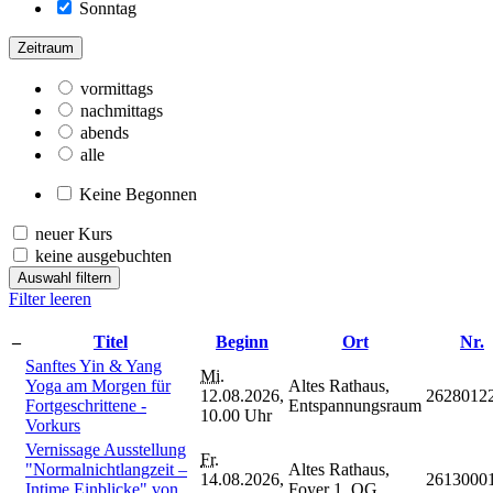
Sonntag
Zeitraum
vormittags
nachmittags
abends
alle
Keine Begonnen
neuer Kurs
keine ausgebuchten
Auswahl filtern
Filter leeren
–
Titel
Beginn
Ort
Nr.
Sanftes Yin & Yang
Mi.
Yoga am Morgen für
Altes Rathaus,
12.08.2026,
2628012
Fortgeschrittene -
Entspannungsraum
10.00 Uhr
Vorkurs
Vernissage Ausstellung
Fr.
"Normalnichtlangzeit –
Altes Rathaus,
14.08.2026,
2613000
Intime Einblicke" von
Foyer 1. OG