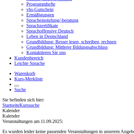
Programmhefte
vhs-Gutschein
Ermäßigungen
Spracheinstufung/-beratung
Sprachzertifikate
Sprachoffensive Deutsch
Leben in Deutschland
Grundbildung: Besser lesen, schreiben, rechnen
Grundbildung: Mittlerer Bildungsabschluss
Kontaktieren Sie uns
Kundenbereich
Leichte Sprache
Warenkorb
Kurs-Merkliste
Suche
Sie befinden sich hier:
Startseite
Kurssuche
Kalender
Kalender
Veranstaltungen am 11.09.2025:
Es wurden leider keine passenden Veranstaltungen in unserem Angeb