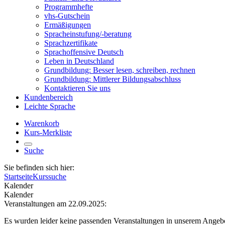
Programmhefte
vhs-Gutschein
Ermäßigungen
Spracheinstufung/-beratung
Sprachzertifikate
Sprachoffensive Deutsch
Leben in Deutschland
Grundbildung: Besser lesen, schreiben, rechnen
Grundbildung: Mittlerer Bildungsabschluss
Kontaktieren Sie uns
Kundenbereich
Leichte Sprache
Warenkorb
Kurs-Merkliste
Suche
Sie befinden sich hier:
Startseite
Kurssuche
Kalender
Kalender
Veranstaltungen am 22.09.2025:
Es wurden leider keine passenden Veranstaltungen in unserem Angeb