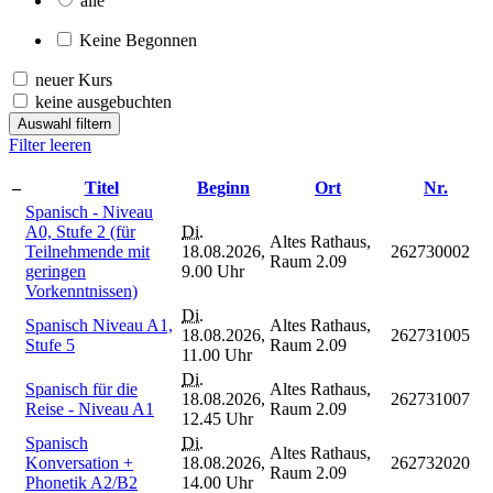
alle
Keine Begonnen
neuer Kurs
keine ausgebuchten
Auswahl filtern
Filter leeren
–
Titel
Beginn
Ort
Nr.
Spanisch - Niveau
A0, Stufe 2 (für
Di.
Altes Rathaus,
Teilnehmende mit
18.08.2026,
262730002
Raum 2.09
geringen
9.00 Uhr
Vorkenntnissen)
Di.
Spanisch Niveau A1,
Altes Rathaus,
18.08.2026,
262731005
Stufe 5
Raum 2.09
11.00 Uhr
Di.
Spanisch für die
Altes Rathaus,
18.08.2026,
262731007
Reise - Niveau A1
Raum 2.09
12.45 Uhr
Spanisch
Di.
Altes Rathaus,
Konversation +
18.08.2026,
262732020
Raum 2.09
Phonetik A2/B2
14.00 Uhr