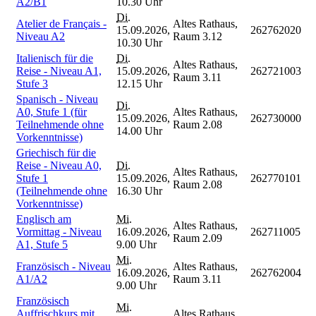
A2/B1
10.30 Uhr
Di.
Atelier de Français -
Altes Rathaus,
15.09.2026,
262762020
Niveau A2
Raum 3.12
10.30 Uhr
Italienisch für die
Di.
Altes Rathaus,
Reise - Niveau A1,
15.09.2026,
262721003
Raum 3.11
Stufe 3
12.15 Uhr
Spanisch - Niveau
Di.
A0, Stufe 1 (für
Altes Rathaus,
15.09.2026,
262730000
Teilnehmende ohne
Raum 2.08
14.00 Uhr
Vorkenntnisse)
Griechisch für die
Reise - Niveau A0,
Di.
Altes Rathaus,
Stufe 1
15.09.2026,
262770101
Raum 2.08
(Teilnehmende ohne
16.30 Uhr
Vorkenntnisse)
Englisch am
Mi.
Altes Rathaus,
Vormittag - Niveau
16.09.2026,
262711005
Raum 2.09
A1, Stufe 5
9.00 Uhr
Mi.
Französisch - Niveau
Altes Rathaus,
16.09.2026,
262762004
A1/A2
Raum 3.11
9.00 Uhr
Französisch
Mi.
Auffrischkurs mit
Altes Rathaus,