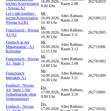
16.09.2026,
262762010
leichter Konversation
Raum 2.08
9.00 Uhr
- Niveau A2
Let´s talk together -
Mi.
Altes Rathaus,
leichte Konversation
16.09.2026,
262100123
Raum 2.09
Niveau A2/B1
10.30 Uhr
Mi.
Französisch - Niveau
Altes Rathaus,
16.09.2026,
262762005
A1/A2
Raum 3.11
10.30 Uhr
Englisch in der
Mi.
Altes Rathaus,
Mittagspause - A1
16.09.2026,
262711006
Raum 3.12
Refresher
12.15 Uhr
Mi.
Französisch - Niveau
Altes Rathaus,
16.09.2026,
262761003
A1, Stufe 3
Raum 2.08
14.00 Uhr
Mi.
Französisch
Altes Rathaus,
16.09.2026,
262761009
Interaktiv A1
Raum 3.11
16.30 Uhr
Englisch - Niveau
Do.
A0, Stufe 1 (für
Altes Rathaus,
17.09.2026,
262710001
Teilnehmende ohne
Raum 3.10
9.00 Uhr
Vorkenntnisse)
Do.
Englisch - Niveau
Altes Rathaus,
17.09.2026,
262710102
A1, Stufe 2
Raum 2.09