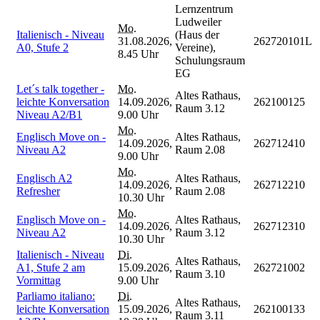
Lernzentrum
Ludweiler
Mo.
Italienisch - Niveau
(Haus der
31.08.2026,
262720101L
A0, Stufe 2
Vereine),
8.45 Uhr
Schulungsraum
EG
Let´s talk together -
Mo.
Altes Rathaus,
leichte Konversation
14.09.2026,
262100125
Raum 3.12
Niveau A2/B1
9.00 Uhr
Mo.
Englisch Move on -
Altes Rathaus,
14.09.2026,
262712410
Niveau A2
Raum 2.08
9.00 Uhr
Mo.
Englisch A2
Altes Rathaus,
14.09.2026,
262712210
Refresher
Raum 2.08
10.30 Uhr
Mo.
Englisch Move on -
Altes Rathaus,
14.09.2026,
262712310
Niveau A2
Raum 3.12
10.30 Uhr
Italienisch - Niveau
Di.
Altes Rathaus,
A1, Stufe 2 am
15.09.2026,
262721002
Raum 3.10
Vormittag
9.00 Uhr
Parliamo italiano:
Di.
Altes Rathaus,
leichte Konversation
15.09.2026,
262100133
Raum 3.11