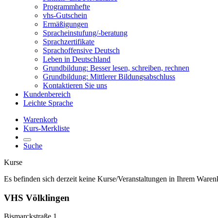
Programmhefte
vhs-Gutschein
Ermäßigungen
Spracheinstufung/-beratung
Sprachzertifikate
Sprachoffensive Deutsch
Leben in Deutschland
Grundbildung: Besser lesen, schreiben, rechnen
Grundbildung: Mittlerer Bildungsabschluss
Kontaktieren Sie uns
Kundenbereich
Leichte Sprache
Warenkorb
Kurs-Merkliste
Suche
Kurse
Es befinden sich derzeit keine Kurse/Veranstaltungen in Ihrem Waren
VHS Völklingen
Bismarckstraße 1