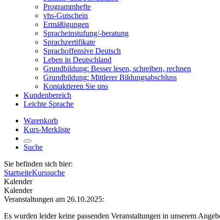
Programmhefte
vhs-Gutschein
Ermäßigungen
Spracheinstufung/-beratung
Sprachzertifikate
Sprachoffensive Deutsch
Leben in Deutschland
Grundbildung: Besser lesen, schreiben, rechnen
Grundbildung: Mittlerer Bildungsabschluss
Kontaktieren Sie uns
Kundenbereich
Leichte Sprache
Warenkorb
Kurs-Merkliste
Suche
Sie befinden sich hier:
Startseite
Kurssuche
Kalender
Kalender
Veranstaltungen am 26.10.2025:
Es wurden leider keine passenden Veranstaltungen in unserem Angeb