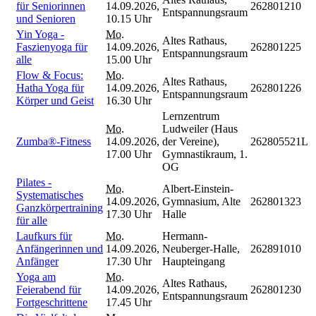
für Seniorinnen
14.09.2026,
262801210
Entspannungsraum
und Senioren
10.15 Uhr
Yin Yoga -
Mo.
Altes Rathaus,
Faszienyoga für
14.09.2026,
262801225
Entspannungsraum
alle
15.00 Uhr
Flow & Focus:
Mo.
Altes Rathaus,
Hatha Yoga für
14.09.2026,
262801226
Entspannungsraum
Körper und Geist
16.30 Uhr
Lernzentrum
Mo.
Ludweiler (Haus
Zumba®-Fitness
14.09.2026,
der Vereine),
262805521L
17.00 Uhr
Gymnastikraum, 1.
OG
Pilates -
Mo.
Albert-Einstein-
Systematisches
14.09.2026,
Gymnasium, Alte
262801323
Ganzkörpertraining
17.30 Uhr
Halle
für alle
Laufkurs für
Mo.
Hermann-
Anfängerinnen und
14.09.2026,
Neuberger-Halle,
262891010
Anfänger
17.30 Uhr
Haupteingang
Yoga am
Mo.
Altes Rathaus,
Feierabend für
14.09.2026,
262801230
Entspannungsraum
Fortgeschrittene
17.45 Uhr