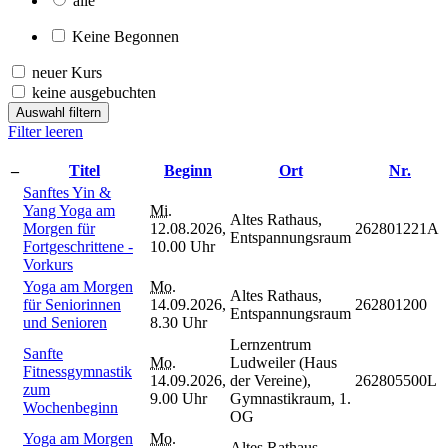
alle
Keine Begonnen
neuer Kurs
keine ausgebuchten
Auswahl filtern
Filter leeren
–
Titel
Beginn
Ort
Nr.
Sanftes Yin &
Yang Yoga am
Mi.
Altes Rathaus,
Morgen für
12.08.2026,
262801221A
Entspannungsraum
Fortgeschrittene -
10.00 Uhr
Vorkurs
Yoga am Morgen
Mo.
Altes Rathaus,
für Seniorinnen
14.09.2026,
262801200
Entspannungsraum
und Senioren
8.30 Uhr
Lernzentrum
Sanfte
Mo.
Ludweiler (Haus
Fitnessgymnastik
14.09.2026,
der Vereine),
262805500L
zum
9.00 Uhr
Gymnastikraum, 1.
Wochenbeginn
OG
Yoga am Morgen
Mo.
Altes Rathaus,