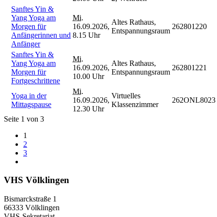
Sanftes Yin &
Yang Yoga am
Mi.
Altes Rathaus,
Morgen für
16.09.2026,
262801220
Entspannungsraum
Anfängerinnen und
8.15 Uhr
Anfänger
Sanftes Yin &
Mi.
Yang Yoga am
Altes Rathaus,
16.09.2026,
262801221
Morgen für
Entspannungsraum
10.00 Uhr
Fortgeschrittene
Mi.
Yoga in der
Virtuelles
16.09.2026,
262ONL8023
Mittagspause
Klassenzimmer
12.30 Uhr
Seite 1 von 3
1
2
3
VHS Völklingen
Bismarckstraße 1
66333 Völklingen
VHS-Sekretariat