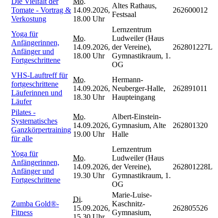
Die Vielfalt der
Mo.
Altes Rathaus,
Tomate - Vortrag &
14.09.2026,
262600012
Festsaal
Verkostung
18.00 Uhr
Lernzentrum
Yoga für
Mo.
Ludweiler (Haus
Anfängerinnen,
14.09.2026,
der Vereine),
262801227L
Anfänger und
18.00 Uhr
Gymnastikraum, 1.
Fortgeschrittene
OG
VHS-Lauftreff für
Mo.
Hermann-
fortgeschrittene
14.09.2026,
Neuberger-Halle,
262891011
Läuferinnen und
18.30 Uhr
Haupteingang
Läufer
Pilates -
Mo.
Albert-Einstein-
Systematisches
14.09.2026,
Gymnasium, Alte
262801320
Ganzkörpertraining
19.00 Uhr
Halle
für alle
Lernzentrum
Yoga für
Mo.
Ludweiler (Haus
Anfängerinnen,
14.09.2026,
der Vereine),
262801228L
Anfänger und
19.30 Uhr
Gymnastikraum, 1.
Fortgeschrittene
OG
Marie-Luise-
Di.
Zumba Gold®-
Kaschnitz-
15.09.2026,
262805526
Fitness
Gymnasium,
15.30 Uhr