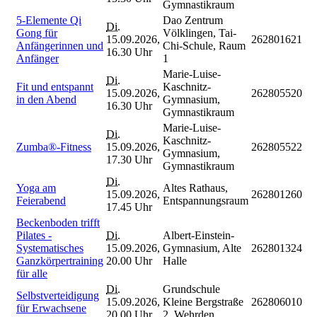
Gymnastikraum
5-Elemente Qi
Dao Zentrum
Di.
Gong für
Völklingen, Tai-
15.09.2026,
262801621
Anfängerinnen und
Chi-Schule, Raum
16.30 Uhr
Anfänger
1
Marie-Luise-
Di.
Fit und entspannt
Kaschnitz-
15.09.2026,
262805520
in den Abend
Gymnasium,
16.30 Uhr
Gymnastikraum
Marie-Luise-
Di.
Kaschnitz-
Zumba®-Fitness
15.09.2026,
262805522
Gymnasium,
17.30 Uhr
Gymnastikraum
Di.
Yoga am
Altes Rathaus,
15.09.2026,
262801260
Feierabend
Entspannungsraum
17.45 Uhr
Beckenboden trifft
Pilates -
Di.
Albert-Einstein-
Systematisches
15.09.2026,
Gymnasium, Alte
262801324
Ganzkörpertraining
20.00 Uhr
Halle
für alle
Di.
Grundschule
Selbstverteidigung
15.09.2026,
Kleine Bergstraße
262806010
für Erwachsene
20.00 Uhr
2, Wehrden