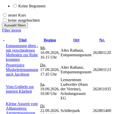
Keine Begonnen
neuer Kurs
keine ausgebuchten
Auswahl filtern
Filter leeren
–
Titel
Beginn
Ort
Nr.
Entspannung üben -
Mi.
mit verschiedenen
Altes Rathaus,
16.09.2026,
262801120
Methoden zur Ruhe
Entspannungsraum
16.15 Uhr
kommen
Progressive
Do.
Altes Rathaus,
Muskelentspannung
17.09.2026,
262801123
Entspannungsraum
nach Jacobson
17.45 Uhr
Lernzentrum
Sa.
Ludweiler (Haus
Vom Grübeln zur
19.09.2026,
der Vereine),
262811035
inneren Klarheit
10.00 Uhr
Schulungsraum
EG
Kleine Auszeit vom
Di.
Alltagsstress:
22.09.2026,
Schillerpark
262801400
Atementspannung