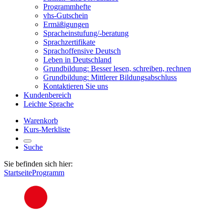
Programmhefte
vhs-Gutschein
Ermäßigungen
Spracheinstufung/-beratung
Sprachzertifikate
Sprachoffensive Deutsch
Leben in Deutschland
Grundbildung: Besser lesen, schreiben, rechnen
Grundbildung: Mittlerer Bildungsabschluss
Kontaktieren Sie uns
Kundenbereich
Leichte Sprache
Warenkorb
Kurs-Merkliste
Suche
Sie befinden sich hier:
Startseite
Programm