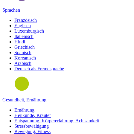
Sprachen
Französisch
Englisch
Luxemburgisch
Italienisch
Hindi
Griechisch
Spanisch
Koreanisch
Arabisch
Deutsch als Fremdsprache
Gesundheit, Ernährung
Ernährung
Heilkunde, Kräuter
Entspannung, Körpererfahrung, Achtsamkeit
Stressbewältigung
Bewegung, Fitness