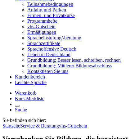
Teilnahmebedingungen
Anfahrt und Parken
Firmen- und Privatkurse
Programmhefte
vhs-Gutschein
Ermäßigungen
Spracheinstufung/-beratung
Sprachzertifikate
Sprachoffensive Deutsch
Leben in Deutschland
Grundbildung: Besser lesen, schreiben, rechnen
Grundbildung: Mittlerer Bildungsabschluss
Kontaktieren Sie uns
Kundenbereich
Leichte Sprache
Warenkorb
Kurs-Merkliste
Suche
Sie befinden sich hier:
Startseite
Service & Beratung
vhs-Gutschein
Verschenken Sie Bildung, die begeistert –