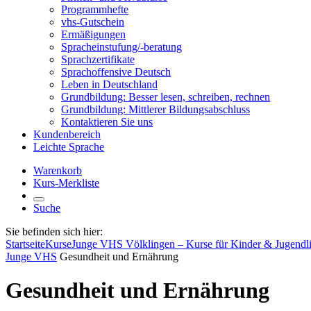
Programmhefte
vhs-Gutschein
Ermäßigungen
Spracheinstufung/-beratung
Sprachzertifikate
Sprachoffensive Deutsch
Leben in Deutschland
Grundbildung: Besser lesen, schreiben, rechnen
Grundbildung: Mittlerer Bildungsabschluss
Kontaktieren Sie uns
Kundenbereich
Leichte Sprache
Warenkorb
Kurs-Merkliste
Suche
Sie befinden sich hier:
Startseite
Kurse
Junge VHS Völklingen – Kurse für Kinder & Jugendl
Junge VHS
Gesundheit und Ernährung
Gesundheit und Ernährung