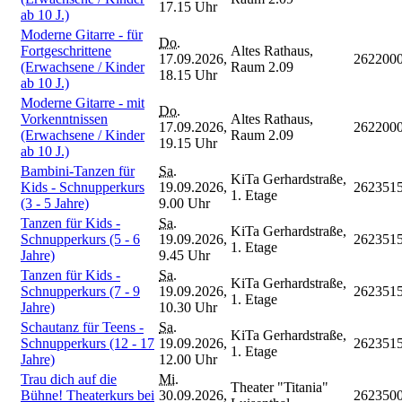
17.15 Uhr
ab 10 J.)
Moderne Gitarre - für
Do.
Fortgeschrittene
Altes Rathaus,
17.09.2026,
262200
(Erwachsene / Kinder
Raum 2.09
18.15 Uhr
ab 10 J.)
Moderne Gitarre - mit
Do.
Vorkenntnissen
Altes Rathaus,
17.09.2026,
262200
(Erwachsene / Kinder
Raum 2.09
19.15 Uhr
ab 10 J.)
Bambini-Tanzen für
Sa.
KiTa Gerhardstraße,
Kids - Schnupperkurs
19.09.2026,
262351
1. Etage
(3 - 5 Jahre)
9.00 Uhr
Tanzen für Kids -
Sa.
KiTa Gerhardstraße,
Schnupperkurs (5 - 6
19.09.2026,
262351
1. Etage
Jahre)
9.45 Uhr
Tanzen für Kids -
Sa.
KiTa Gerhardstraße,
Schnupperkurs (7 - 9
19.09.2026,
262351
1. Etage
Jahre)
10.30 Uhr
Schautanz für Teens -
Sa.
KiTa Gerhardstraße,
Schnupperkurs (12 - 17
19.09.2026,
262351
1. Etage
Jahre)
12.00 Uhr
Trau dich auf die
Mi.
Theater "Titania"
Bühne! Theaterkurs bei
30.09.2026,
262350