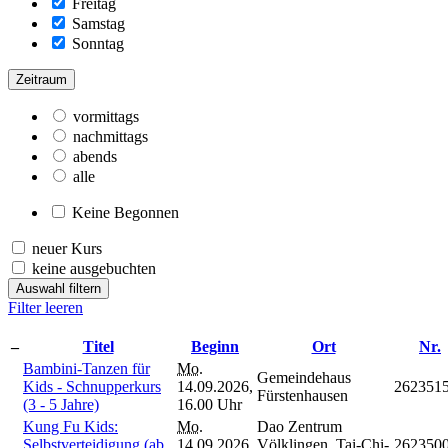
Freitag
Samstag
Sonntag
Zeitraum
vormittags
nachmittags
abends
alle
Keine Begonnen
neuer Kurs
keine ausgebuchten
Auswahl filtern
Filter leeren
–
Titel
Beginn
Ort
Nr.
Bambini-Tanzen für
Mo.
Gemeindehaus
Kids - Schnupperkurs
14.09.2026,
262351
Fürstenhausen
(3 - 5 Jahre)
16.00 Uhr
Kung Fu Kids:
Mo.
Dao Zentrum
Selbstverteidigung (ab
14.09.2026,
Völklingen, Tai-Chi-
262350