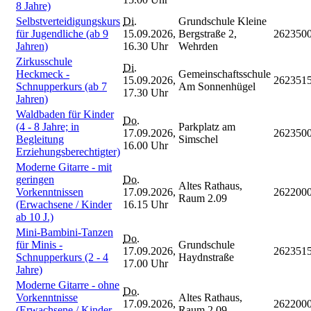
8 Jahre)
Selbstverteidigungskurs
Di.
Grundschule Kleine
für Jugendliche (ab 9
15.09.2026,
Bergstraße 2,
262350
Jahren)
16.30 Uhr
Wehrden
Zirkusschule
Di.
Heckmeck -
Gemeinschaftsschule
15.09.2026,
262351
Schnupperkurs (ab 7
Am Sonnenhügel
17.30 Uhr
Jahren)
Waldbaden für Kinder
Do.
(4 - 8 Jahre; in
Parkplatz am
17.09.2026,
262350
Begleitung
Simschel
16.00 Uhr
Erziehungsberechtigter)
Moderne Gitarre - mit
geringen
Do.
Altes Rathaus,
Vorkenntnissen
17.09.2026,
262200
Raum 2.09
(Erwachsene / Kinder
16.15 Uhr
ab 10 J.)
Mini-Bambini-Tanzen
Do.
für Minis -
Grundschule
17.09.2026,
262351
Schnupperkurs (2 - 4
Haydnstraße
17.00 Uhr
Jahre)
Moderne Gitarre - ohne
Do.
Vorkenntnisse
Altes Rathaus,
17.09.2026,
262200
(Erwachsene / Kinder
Raum 2.09