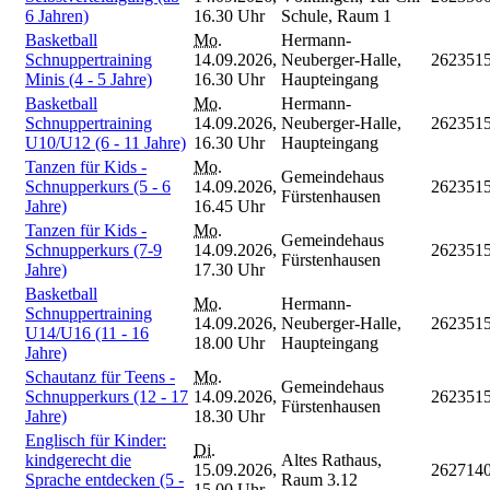
6 Jahren)
16.30 Uhr
Schule, Raum 1
Basketball
Mo.
Hermann-
Schnuppertraining
14.09.2026,
Neuberger-Halle,
262351
Minis (4 - 5 Jahre)
16.30 Uhr
Haupteingang
Basketball
Mo.
Hermann-
Schnuppertraining
14.09.2026,
Neuberger-Halle,
262351
U10/U12 (6 - 11 Jahre)
16.30 Uhr
Haupteingang
Tanzen für Kids -
Mo.
Gemeindehaus
Schnupperkurs (5 - 6
14.09.2026,
262351
Fürstenhausen
Jahre)
16.45 Uhr
Tanzen für Kids -
Mo.
Gemeindehaus
Schnupperkurs (7-9
14.09.2026,
262351
Fürstenhausen
Jahre)
17.30 Uhr
Basketball
Mo.
Hermann-
Schnuppertraining
14.09.2026,
Neuberger-Halle,
262351
U14/U16 (11 - 16
18.00 Uhr
Haupteingang
Jahre)
Schautanz für Teens -
Mo.
Gemeindehaus
Schnupperkurs (12 - 17
14.09.2026,
262351
Fürstenhausen
Jahre)
18.30 Uhr
Englisch für Kinder:
Di.
kindgerecht die
Altes Rathaus,
15.09.2026,
262714
Sprache entdecken (5 -
Raum 3.12
15.00 Uhr