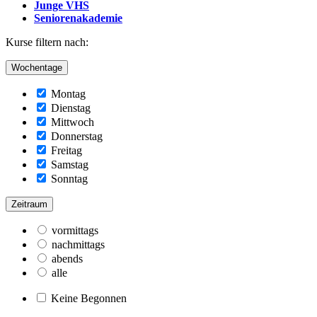
Junge VHS
Seniorenakademie
Kurse filtern nach:
Wochentage
Montag
Dienstag
Mittwoch
Donnerstag
Freitag
Samstag
Sonntag
Zeitraum
vormittags
nachmittags
abends
alle
Keine Begonnen