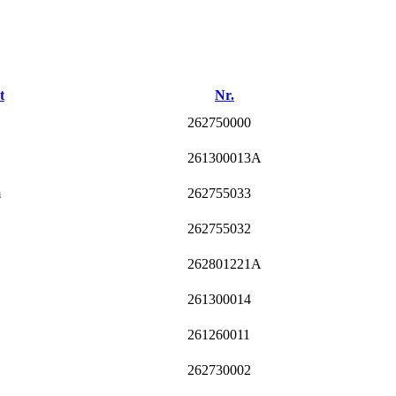
t
Nr.
262750000
261300013A
m
262755033
262755032
262801221A
261300014
261260011
262730002