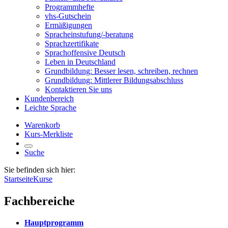
Programmhefte
vhs-Gutschein
Ermäßigungen
Spracheinstufung/-beratung
Sprachzertifikate
Sprachoffensive Deutsch
Leben in Deutschland
Grundbildung: Besser lesen, schreiben, rechnen
Grundbildung: Mittlerer Bildungsabschluss
Kontaktieren Sie uns
Kundenbereich
Leichte Sprache
Warenkorb
Kurs-Merkliste
Suche
Sie befinden sich hier:
Startseite
Kurse
Fachbereiche
Hauptprogramm