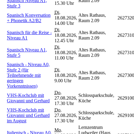
Spanisch Niveau A1,
Raum 2.09
15.30 Uhr
Stufe 3
Di.
Spanisch Konversation
Altes Rathaus,
18.08.2026,
262732
+ Phonetik A2/B2
Raum 2.09
14.00 Uhr
Di.
Spanisch für die Reise -
Altes Rathaus,
18.08.2026,
262731
Niveau A1
Raum 2.09
12.45 Uhr
Di.
Spanisch Niveau A1,
Altes Rathaus,
18.08.2026,
262731
Stufe 5
Raum 2.09
11.00 Uhr
Spanisch - Niveau A0,
Stufe 2 (für
Di.
Altes Rathaus,
Teilnehmende mit
18.08.2026,
262730
Raum 2.09
geringen
9.00 Uhr
Vorkenntnissen)
Do.
VHS-Kochclub mit
Schlossparkschule,
27.08.2026,
262910
Giovanni und Gerhard
Küche
17.30 Uhr
VHS-Kochclub mit
Do.
Schlossparkschule,
Giovanni und Gerhard
27.08.2026,
262910
Küche
im August
17.30 Uhr
Lernzentrum
Mo.
Italienisch - Niveau A0,
Ludweiler (Haus