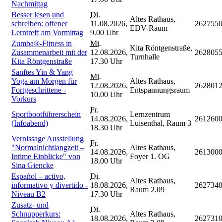
Nachmittag
Besser lesen und
Di.
Altes Rathaus,
schreiben: offener
11.08.2026,
262755
EDV-Raum
Lerntreff am Vormittag
9.00 Uhr
Zumba®-Fitness in
Mi.
Kita Röntgenstraße,
Zusammenarbeit mit der
12.08.2026,
262805
Turnhalle
Kita Röntgenstraße
17.30 Uhr
Sanftes Yin & Yang
Mi.
Yoga am Morgen für
Altes Rathaus,
12.08.2026,
262801
Fortgeschrittene -
Entspannungsraum
10.00 Uhr
Vorkurs
Fr.
Sportbootführerschein
Lernzentrum
14.08.2026,
261260
(Infoabend)
Luisenthal, Raum 3
18.30 Uhr
Vernissage Ausstellung
Fr.
"Normalnichtlangzeit –
Altes Rathaus,
14.08.2026,
261300
Intime Einblicke" von
Foyer 1. OG
18.00 Uhr
Sina Giencke
Español – activo,
Di.
Altes Rathaus,
informativo y divertido -
18.08.2026,
262734
Raum 2.09
Niveau B2
17.30 Uhr
Zusatz- und
Di.
Schnupperkurs:
Altes Rathaus,
18.08.2026,
262731