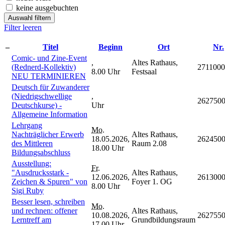
keine ausgebuchten
Auswahl filtern
Filter leeren
–
Titel
Beginn
Ort
Nr.
Comic- und Zine-Event
,
Altes Rathaus,
(Rednerd-Kollektiv)
2711000
8.00 Uhr
Festsaal
NEU TERMINIEREN
Deutsch für Zuwanderer
(Niedrigschwellige
,
262750
Deutschkurse) -
Uhr
Allgemeine Information
Lehrgang
Mo.
Nachträglicher Erwerb
Altes Rathaus,
18.05.2026,
262450
des Mittleren
Raum 2.08
18.00 Uhr
Bildungsabschluss
Ausstellung:
Fr.
"Ausdrucksstark -
Altes Rathaus,
12.06.2026,
261300
Zeichen & Spuren" von
Foyer 1. OG
8.00 Uhr
Sigi Ruby
Besser lesen, schreiben
Mo.
und rechnen: offener
Altes Rathaus,
10.08.2026,
262755
Lerntreff am
Grundbildungsraum
17.00 Uhr