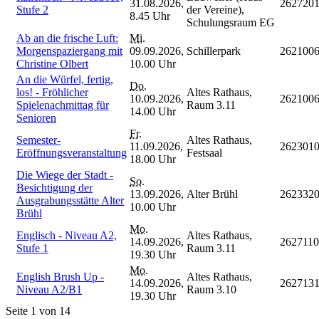
31.08.2026,
262720
Stufe 2
der Vereine),
8.45 Uhr
Schulungsraum EG
Ab an die frische Luft:
Mi.
Morgenspaziergang mit
09.09.2026,
Schillerpark
262100
Christine Olbert
10.00 Uhr
An die Würfel, fertig,
Do.
los! - Fröhlicher
Altes Rathaus,
10.09.2026,
262100
Spielenachmittag für
Raum 3.11
14.00 Uhr
Senioren
Fr.
Semester-
Altes Rathaus,
11.09.2026,
262301
Eröffnungsveranstaltung
Festsaal
18.00 Uhr
Die Wiege der Stadt -
So.
Besichtigung der
13.09.2026,
Alter Brühl
262332
Ausgrabungsstätte Alter
10.00 Uhr
Brühl
Mo.
Englisch - Niveau A2,
Altes Rathaus,
14.09.2026,
2627110
Stufe 1
Raum 3.11
19.30 Uhr
Mo.
English Brush Up -
Altes Rathaus,
14.09.2026,
262713
Niveau A2/B1
Raum 3.10
19.30 Uhr
Seite 1 von 14