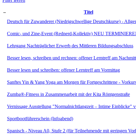
Filter leeren
–
Titel
Deutsch für Zuwanderer (Niedrigschwellige Deutschkurse) - Allge
Comic- und Zine-Event (Rednerd-Kollektiv) NEU TERMINIER
Lehrgang Nachträglicher Erwerb des Mittleren Bildungsabschluss
Besser lesen, schreiben und rechnen: offener Lerntreff am Nachmit
Besser lesen und schreiben: offener Lerntreff am Vormittag
Sanftes Yin & Yang Yoga am Morgen für Fortgeschrittene - Vorkur
Zumba®-Fitness in Zusammenarbeit mit der Kita Röntgenstraße
Vernissage Ausstellung "Normalnichtlangzeit – Intime Einblicke" 
Sportbootführerschein (Infoabend)
Spanisch - Niveau A0, Stufe 2 (für Teilnehmende mit geringen Vor