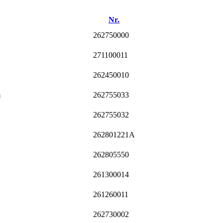
Nr.
262750000
271100011
262450010
m
262755033
262755032
262801221A
262805550
261300014
261260011
262730002