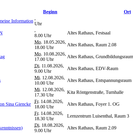
Beginn
Ort
,
meine Information
Uhr
,
EN
Altes Rathaus, Festsaal
8.00 Uhr
Mo.
18.05.2026,
Altes Rathaus, Raum 2.08
18.00 Uhr
Mo.
10.08.2026,
tag
Altes Rathaus, Grundbildungsrau
17.00 Uhr
Di.
11.08.2026,
Altes Rathaus, EDV-Raum
9.00 Uhr
Mi.
12.08.2026,
s
Altes Rathaus, Entspannungsraum
10.00 Uhr
Mi.
12.08.2026,
Kita Röntgenstraße, Turnhalle
17.30 Uhr
Fr.
14.08.2026,
von Sina Giencke
Altes Rathaus, Foyer 1. OG
18.00 Uhr
Fr.
14.08.2026,
Lernzentrum Luisenthal, Raum 3
18.30 Uhr
Di.
18.08.2026,
kenntnissen)
Altes Rathaus, Raum 2.09
9.00 Uhr