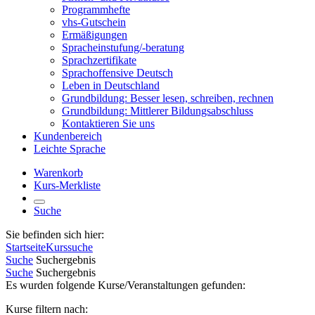
Programmhefte
vhs-Gutschein
Ermäßigungen
Spracheinstufung/-beratung
Sprachzertifikate
Sprachoffensive Deutsch
Leben in Deutschland
Grundbildung: Besser lesen, schreiben, rechnen
Grundbildung: Mittlerer Bildungsabschluss
Kontaktieren Sie uns
Kundenbereich
Leichte Sprache
Warenkorb
Kurs-Merkliste
Suche
Sie befinden sich hier:
Startseite
Kurssuche
Suche
Suchergebnis
Suche
Suchergebnis
Es wurden folgende Kurse/Veranstaltungen gefunden:
Kurse filtern nach: