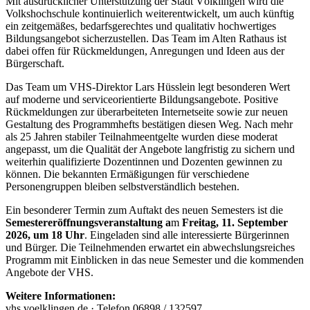
Mit ausdrücklicher Unterstützung der Stadt Völklingen wird die
Volkshochschule kontinuierlich weiterentwickelt, um auch künftig
ein zeitgemäßes, bedarfsgerechtes und qualitativ hochwertiges
Bildungsangebot sicherzustellen. Das Team im Alten Rathaus ist
dabei offen für Rückmeldungen, Anregungen und Ideen aus der
Bürgerschaft.
Das Team um VHS-Direktor Lars Hüsslein legt besonderen Wert
auf moderne und serviceorientierte Bildungsangebote. Positive
Rückmeldungen zur überarbeiteten Internetseite sowie zur neuen
Gestaltung des Programmhefts bestätigen diesen Weg. Nach mehr
als 25 Jahren stabiler Teilnahmeentgelte wurden diese moderat
angepasst, um die Qualität der Angebote langfristig zu sichern und
weiterhin qualifizierte Dozentinnen und Dozenten gewinnen zu
können. Die bekannten Ermäßigungen für verschiedene
Personengruppen bleiben selbstverständlich bestehen.
Ein besonderer Termin zum Auftakt des neuen Semesters ist die
Semestereröffnungsveranstaltung a
m
Freitag, 11. September
2026, um 18 Uhr
. Eingeladen sind alle interessierte Bürgerinnen
und Bürger. Die Teilnehmenden erwartet ein abwechslungsreiches
Programm mit Einblicken in das neue Semester und die kommenden
Angebote der VHS.
Weitere Informationen:
vhs.voelklingen.de · Telefon 06898 / 132597