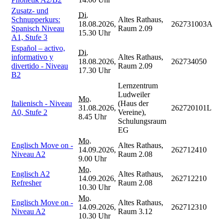
Zusatz- und
Di.
Schnupperkurs:
Altes Rathaus,
18.08.2026,
262731003A
Spanisch Niveau
Raum 2.09
15.30 Uhr
A1, Stufe 3
Español – activo,
Di.
informativo y
Altes Rathaus,
18.08.2026,
262734050
divertido - Niveau
Raum 2.09
17.30 Uhr
B2
Lernzentrum
Ludweiler
Mo.
Italienisch - Niveau
(Haus der
31.08.2026,
262720101L
A0, Stufe 2
Vereine),
8.45 Uhr
Schulungsraum
EG
Mo.
Englisch Move on -
Altes Rathaus,
14.09.2026,
262712410
Niveau A2
Raum 2.08
9.00 Uhr
Mo.
Englisch A2
Altes Rathaus,
14.09.2026,
262712210
Refresher
Raum 2.08
10.30 Uhr
Mo.
Englisch Move on -
Altes Rathaus,
14.09.2026,
262712310
Niveau A2
Raum 3.12
10.30 Uhr