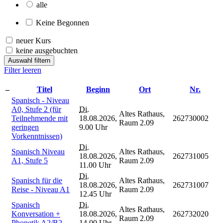
alle
Keine Begonnen
neuer Kurs
keine ausgebuchten
Auswahl filtern
Filter leeren
–
Titel
Beginn
Ort
Nr.
Spanisch - Niveau
A0, Stufe 2 (für
Di.
Altes Rathaus,
Teilnehmende mit
18.08.2026,
262730002
Raum 2.09
geringen
9.00 Uhr
Vorkenntnissen)
Di.
Spanisch Niveau
Altes Rathaus,
18.08.2026,
262731005
A1, Stufe 5
Raum 2.09
11.00 Uhr
Di.
Spanisch für die
Altes Rathaus,
18.08.2026,
262731007
Reise - Niveau A1
Raum 2.09
12.45 Uhr
Spanisch
Di.
Altes Rathaus,
Konversation +
18.08.2026,
262732020
Raum 2.09
Phonetik A2/B2
14.00 Uhr