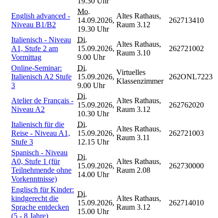
19.30 Uhr
Mo.
English advanced -
Altes Rathaus,
14.09.2026,
262713410
Niveau B1/B2
Raum 3.12
19.30 Uhr
Italienisch - Niveau
Di.
Altes Rathaus,
A1, Stufe 2 am
15.09.2026,
262721002
Raum 3.10
Vormittag
9.00 Uhr
Online-Seminar:
Di.
Virtuelles
Italienisch A2 Stufe
15.09.2026,
262ONL7223
Klassenzimmer
3
9.00 Uhr
Di.
Atelier de Français -
Altes Rathaus,
15.09.2026,
262762020
Niveau A2
Raum 3.12
10.30 Uhr
Italienisch für die
Di.
Altes Rathaus,
Reise - Niveau A1,
15.09.2026,
262721003
Raum 3.11
Stufe 3
12.15 Uhr
Spanisch - Niveau
Di.
A0, Stufe 1 (für
Altes Rathaus,
15.09.2026,
262730000
Teilnehmende ohne
Raum 2.08
14.00 Uhr
Vorkenntnisse)
Englisch für Kinder:
Di.
kindgerecht die
Altes Rathaus,
15.09.2026,
262714010
Sprache entdecken
Raum 3.12
15.00 Uhr
(5 - 8 Jahre)