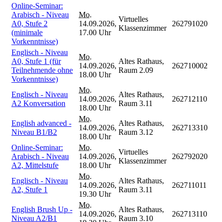
Online-Seminar:
Arabisch - Niveau
Mo.
Virtuelles
A0, Stufe 2
14.09.2026,
262791020
Klassenzimmer
(minimale
17.00 Uhr
Vorkenntnisse)
Englisch - Niveau
Mo.
A0, Stufe 1 (für
Altes Rathaus,
14.09.2026,
262710002
Teilnehmende ohne
Raum 2.09
18.00 Uhr
Vorkenntnisse)
Mo.
Englisch - Niveau
Altes Rathaus,
14.09.2026,
262712110
A2 Konversation
Raum 3.11
18.00 Uhr
Mo.
English advanced -
Altes Rathaus,
14.09.2026,
262713310
Niveau B1/B2
Raum 3.12
18.00 Uhr
Online-Seminar:
Mo.
Virtuelles
Arabisch - Niveau
14.09.2026,
262792020
Klassenzimmer
A2, Mittelstufe
18.00 Uhr
Mo.
Englisch - Niveau
Altes Rathaus,
14.09.2026,
262711011
A2, Stufe 1
Raum 3.11
19.30 Uhr
Mo.
English Brush Up -
Altes Rathaus,
14.09.2026,
262713110
Niveau A2/B1
Raum 3.10