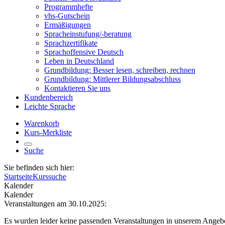
Programmhefte
vhs-Gutschein
Ermäßigungen
Spracheinstufung/-beratung
Sprachzertifikate
Sprachoffensive Deutsch
Leben in Deutschland
Grundbildung: Besser lesen, schreiben, rechnen
Grundbildung: Mittlerer Bildungsabschluss
Kontaktieren Sie uns
Kundenbereich
Leichte Sprache
Warenkorb
Kurs-Merkliste
Suche
Sie befinden sich hier:
Startseite
Kurssuche
Kalender
Kalender
Veranstaltungen am 30.10.2025:
Es wurden leider keine passenden Veranstaltungen in unserem Angeb