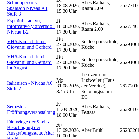
Schnupperkurs:
Altes Rathaus,
18.08.2026,
2627310
Spanisch Niveau A1,
Raum 2.09
15.30 Uhr
Stufe 3
Español – activo,
Di.
Altes Rathaus,
informativo y divertido -
18.08.2026,
2627340
Raum 2.09
Niveau B2
17.30 Uhr
Do.
VHS-Kochclub mit
Schlossparkschule,
27.08.2026,
2629100
Giovanni und Gerhard
Küche
17.30 Uhr
VHS-Kochclub mit
Do.
Schlossparkschule,
Giovanni und Gerhard
27.08.2026,
2629100
Küche
im August
17.30 Uhr
Lernzentrum
Mo.
Ludweiler (Haus
Italienisch - Niveau A0,
31.08.2026,
der Vereine),
2627201
Stufe 2
8.45 Uhr
Schulungsraum
EG
Fr.
Semester-
Altes Rathaus,
11.09.2026,
2623010
Eröffnungsveranstaltung
Festsaal
18.00 Uhr
Die Wiege der Stadt -
So.
Besichtigung der
13.09.2026,
Alter Brühl
2623320
Ausgrabungsstätte Alter
10.00 Uhr
Brühl