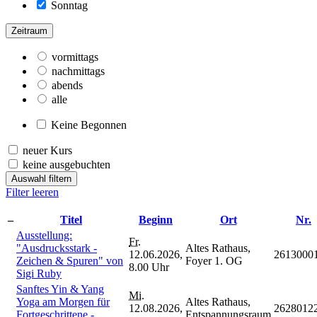
Sonntag
Zeitraum
vormittags
nachmittags
abends
alle
Keine Begonnen
neuer Kurs
keine ausgebuchten
Auswahl filtern
Filter leeren
–
Titel
Beginn
Ort
Nr.
Ausstellung:
Fr.
"Ausdrucksstark -
Altes Rathaus,
12.06.2026,
2613000
Zeichen & Spuren" von
Foyer 1. OG
8.00 Uhr
Sigi Ruby
Sanftes Yin & Yang
Mi.
Yoga am Morgen für
Altes Rathaus,
12.08.2026,
2628012
Fortgeschrittene -
Entspannungsraum