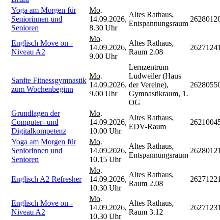
Yoga am Morgen für
Mo.
Altes Rathaus,
Seniorinnen und
14.09.2026,
2628012
Entspannungsraum
Senioren
8.30 Uhr
Mo.
Englisch Move on -
Altes Rathaus,
14.09.2026,
2627124
Niveau A2
Raum 2.08
9.00 Uhr
Lernzentrum
Mo.
Ludweiler (Haus
Sanfte Fitnessgymnastik
14.09.2026,
der Vereine),
2628055
zum Wochenbeginn
9.00 Uhr
Gymnastikraum, 1.
OG
Grundlagen der
Mo.
Altes Rathaus,
Computer- und
14.09.2026,
2621004
EDV-Raum
Digitalkompetenz
10.00 Uhr
Yoga am Morgen für
Mo.
Altes Rathaus,
Seniorinnen und
14.09.2026,
2628012
Entspannungsraum
Senioren
10.15 Uhr
Mo.
Altes Rathaus,
Englisch A2 Refresher
14.09.2026,
2627122
Raum 2.08
10.30 Uhr
Mo.
Englisch Move on -
Altes Rathaus,
14.09.2026,
2627123
Niveau A2
Raum 3.12
10.30 Uhr