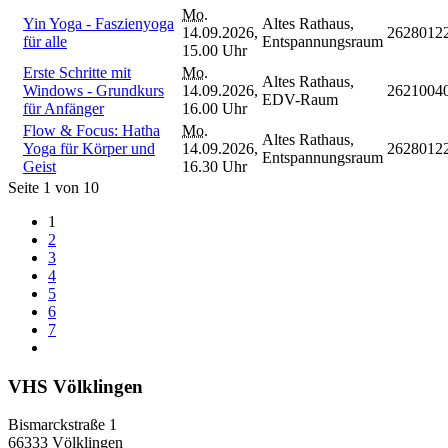
Mo.
Yin Yoga - Faszienyoga
Altes Rathaus,
14.09.2026,
2628012
für alle
Entspannungsraum
15.00 Uhr
Erste Schritte mit
Mo.
Altes Rathaus,
Windows - Grundkurs
14.09.2026,
2621004
EDV-Raum
für Anfänger
16.00 Uhr
Flow & Focus: Hatha
Mo.
Altes Rathaus,
Yoga für Körper und
14.09.2026,
2628012
Entspannungsraum
Geist
16.30 Uhr
Seite 1 von 10
1
2
3
4
5
6
7
VHS Völklingen
Bismarckstraße 1
66333 Völklingen