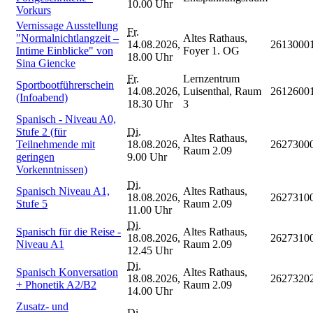
10.00 Uhr
Vorkurs
Vernissage Ausstellung
Fr.
"Normalnichtlangzeit –
Altes Rathaus,
14.08.2026,
2613000
Intime Einblicke" von
Foyer 1. OG
18.00 Uhr
Sina Giencke
Fr.
Lernzentrum
Sportbootführerschein
14.08.2026,
Luisenthal, Raum
2612600
(Infoabend)
18.30 Uhr
3
Spanisch - Niveau A0,
Stufe 2 (für
Di.
Altes Rathaus,
Teilnehmende mit
18.08.2026,
2627300
Raum 2.09
geringen
9.00 Uhr
Vorkenntnissen)
Di.
Spanisch Niveau A1,
Altes Rathaus,
18.08.2026,
2627310
Stufe 5
Raum 2.09
11.00 Uhr
Di.
Spanisch für die Reise -
Altes Rathaus,
18.08.2026,
2627310
Niveau A1
Raum 2.09
12.45 Uhr
Di.
Spanisch Konversation
Altes Rathaus,
18.08.2026,
2627320
+ Phonetik A2/B2
Raum 2.09
14.00 Uhr
Zusatz- und
Di.