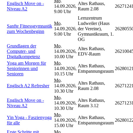
Mo.
Englisch Move on -
Altes Rathaus,
14.09.2026,
2627124
Niveau A2
Raum 2.08
9.00 Uhr
Lernzentrum
Mo.
Ludweiler (Haus
Sanfte Fitnessgymnastik
14.09.2026,
der Vereine),
2628055
zum Wochenbeginn
9.00 Uhr
Gymnastikraum, 1.
OG
Grundlagen der
Mo.
Altes Rathaus,
Computer- und
14.09.2026,
2621004
EDV-Raum
Digitalkompetenz
10.00 Uhr
Yoga am Morgen für
Mo.
Altes Rathaus,
Seniorinnen und
14.09.2026,
2628012
Entspannungsraum
Senioren
10.15 Uhr
Mo.
Altes Rathaus,
Englisch A2 Refresher
14.09.2026,
2627122
Raum 2.08
10.30 Uhr
Mo.
Englisch Move on -
Altes Rathaus,
14.09.2026,
2627123
Niveau A2
Raum 3.12
10.30 Uhr
Mo.
Yin Yoga - Faszienyoga
Altes Rathaus,
14.09.2026,
2628012
für alle
Entspannungsraum
15.00 Uhr
Erste Schritte mit
Mo.