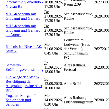
informativo y divertido -
18.08.2026,
2627340
Raum 2.09
Niveau B2
17.30 Uhr
Do.
VHS-Kochclub mit
Schlossparkschule,
27.08.2026,
2629100
Giovanni und Gerhard
Küche
17.30 Uhr
VHS-Kochclub mit
Do.
Schlossparkschule,
Giovanni und Gerhard
27.08.2026,
2629100
Küche
im August
17.30 Uhr
Lernzentrum
Mo.
Ludweiler (Haus
Italienisch - Niveau A0,
31.08.2026,
der Vereine),
2627201
Stufe 2
8.45 Uhr
Schulungsraum
EG
Fr.
Semester-
Altes Rathaus,
11.09.2026,
2623010
Eröffnungsveranstaltung
Festsaal
18.00 Uhr
Die Wiege der Stadt -
So.
Besichtigung der
13.09.2026,
Alter Brühl
2623320
Ausgrabungsstätte Alter
10.00 Uhr
Brühl
Yoga am Morgen für
Mo.
Altes Rathaus,
Seniorinnen und
14.09.2026,
2628012
Entspannungsraum
Senioren
8.30 Uhr