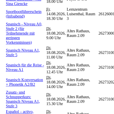
18.00 Uhr
Sina Giencke
Fr.
Lernzentrum
Sportbootführerschein
14.08.2026,
Luisenthal, Raum
2612600
(Infoabend)
18.30 Uhr
3
Spanisch - Niveau A0,
Stufe 2 (für
Di.
Altes Rathaus,
Teilnehmende mit
18.08.2026,
2627300
Raum 2.09
geringen
9.00 Uhr
Vorkenntnissen)
Di.
Spanisch Niveau A1,
Altes Rathaus,
18.08.2026,
2627310
Stufe 5
Raum 2.09
11.00 Uhr
Di.
Spanisch für die Reise -
Altes Rathaus,
18.08.2026,
2627310
Niveau A1
Raum 2.09
12.45 Uhr
Di.
Spanisch Konversation
Altes Rathaus,
18.08.2026,
2627320
+ Phonetik A2/B2
Raum 2.09
14.00 Uhr
Zusatz- und
Di.
Schnupperkurs:
Altes Rathaus,
18.08.2026,
2627310
Spanisch Niveau A1,
Raum 2.09
15.30 Uhr
Stufe 3
Español – activo,
Di.
Altes Rathaus,