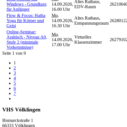
Altes Rathaus,
Windows - Grundkurs
14.09.2026,
2621004
EDV-Raum
für Anfänger
16.00 Uhr
Flow & Focus: Hatha
Mo.
Altes Rathaus,
Yoga für Körper und
14.09.2026,
2628012
Entspannungsraum
Geist
16.30 Uhr
Online-Seminar:
Mo.
Arabisch - Niveau A0,
Virtuelles
14.09.2026,
2627910
Stufe 2 (minimale
Klassenzimmer
17.00 Uhr
Vorkenntnisse)
Seite 1 von 9
1
2
3
4
5
6
7
VHS Völklingen
Bismarckstraße 1
66333 Völklingen