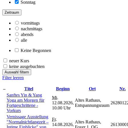
Sonntag
Zeitraum
vormittags
nachmittags
abends
alle
Keine Begonnen
neuer Kurs
keine ausgebuchten
Auswahl filtern
Filter leeren
–
Titel
Beginn
Ort
Nr.
Sanftes Yin & Yang
Mi.
Yoga am Morgen für
Altes Rathaus,
12.08.2026,
2628012
Fortgeschrittene -
Entspannungsraum
10.00 Uhr
Vorkurs
Vernissage Ausstellung
Fr.
"Normalnichtlangzeit –
Altes Rathaus,
14.08.2026,
2613000
Intime Einblicke" von
Foyer 1. OG